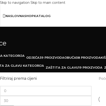
Skip to navigation
Skip to main content
Besplatna
Dostava Iznad 150€
Do 30%
Popus
NASLOVNA
SHOP
KATALOG
ce
ODJEĆA
39 PROIZVODA
OBUĆA
58 PROIZVODA
KI
ZAŠTITA ZA GLAVU
19 PROIZVODA
Filtriraj prema cijeni
Poč