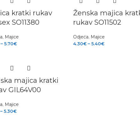
ica kratki rukav
Ženska majica krat
sex SO11380
rukav SO11502
ća
,
Majice
Odjeća
,
Majice
–
5.70
€
4.30
€
–
5.40
€
ska majica kratki
av GIL64V00
ća
,
Majice
–
5.30
€