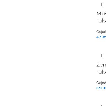
Muš
ruk
Odje
4.30
Žen
ruk
Odje
6.90