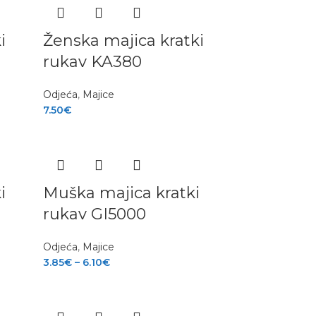
i
Ženska majica kratki
rukav KA380
Odjeća
,
Majice
7.50
€
i
Muška majica kratki
rukav GI5000
Odjeća
,
Majice
3.85
€
–
6.10
€