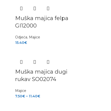
a
Muška majica felpa
GI12000
Odjeća
,
Majice
15.40
€
Muška majica dugi
rukav SO02074
Majice
7.50
€
–
11.40
€