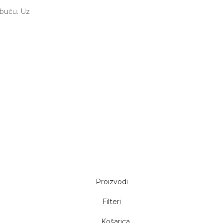
obuću. Uz
Proizvodi
Filteri
Košarica