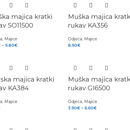
ka majica kratki
Muška majica kratk
av SO11500
rukav KA356
ća
,
Majice
Odjeća
,
Majice
€
–
9.80
€
8.90
€
ska majica kratki
Muška majica kratk
av KA384
rukav GI6500
ća
,
Majice
Odjeća
,
Majice
€
3.90
€
–
6.60
€