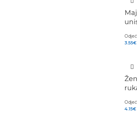
Maj
uni
Odje
3.55
€
Žen
ruk
Odje
4.15
€