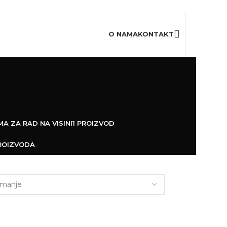
20,000+
Zadovoljnih korisnika
O NAMA
KONTAKT
A ZA RAD NA VISINI
1 PROIZVOD
ROIZVODA