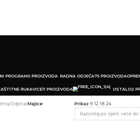
ta na artikle
Outlet uštede
ŠNI PROGRAM
0 PROIZVODA
RADNA ODJEĆA
75 PROIZVODA
OPREM
ZAŠTITNE RUKAVICE
11 PROIZVODA
OSTALO
2 P
etna
/
Odjeća
/
Majice
Prikaz
9
12
18
24