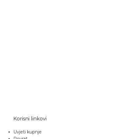
Korisni linkovi
Uvjeti kupnje
Povrat