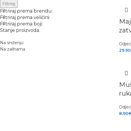
Filtriraj
Filtriraj prema brendu:
Filtriraj prema veličini:
Maj
Filtriraj prema boji:
zat
Stanje proizvoda
Na sniženju
Odje
Na zalihama
29.90
Muš
ruk
Odje
8.90