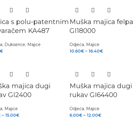
ica s polu-patentnim
Muška majica felp
varačem KA487
GI18000
ća
,
Dukserice
,
Majice
Odjeća
,
Majice
€
10.60
€
–
16.40
€
ka majica dugi
Muška majica dugi
av GI2400
rukav GI64400
ća
,
Majice
Odjeća
,
Majice
€
–
15.00
€
6.00
€
–
12.00
€