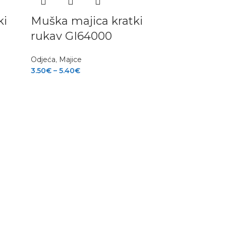
ki
Muška majica kratki
rukav GI64000
Odjeća
,
Majice
3.50
€
–
5.40
€