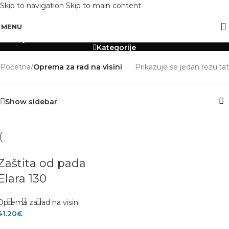
Skip to navigation
Skip to main content
OBAVIJEST: Maloprodaja je zatvorena od 10.12. -13.12.2025 radi inventure.
Oprema za rad na visini
MENU
Kategorije
Početna
/
Oprema za rad na visini
Prikazuje se jedan rezultat
Show sidebar
Zaštita od pada
Elara 130
Oprema za rad na visini
41.20
€