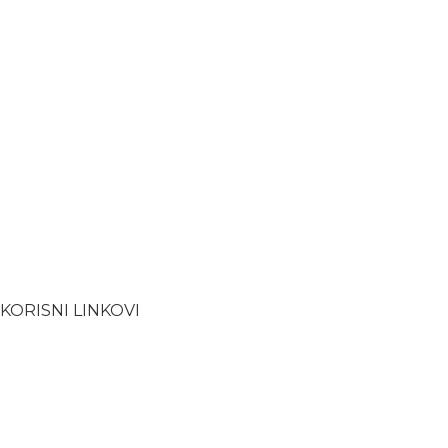
KORISNI LINKOVI
Uvjeti kupnje
Povrat
Dostava
Upute za kupnju
Kolačići