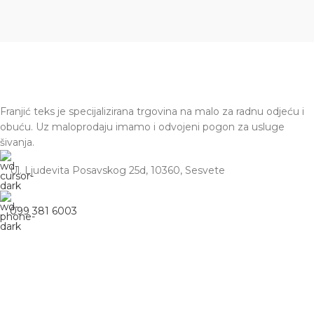
Franjić teks je specijalizirana trgovina na malo za radnu odjeću i
obuću. Uz maloprodaju imamo i odvojeni pogon za usluge
šivanja.
Ul. Ljudevita Posavskog 25d, 10360, Sesvete
099 381 6003