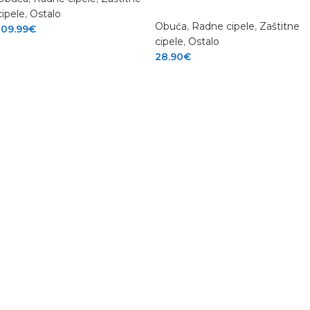
cipele
,
Ostalo
Obuća
,
Radne cipele
,
Zaštitne
109.99
€
cipele
,
Ostalo
28.90
€