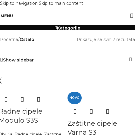
Skip to navigation
Skip to main content
OBAVIJEST: Maloprodaja je zatvorena od 10.12. -13.12.2025 radi inventure.
Ostalo
MENU
Kategorije
Početna
/
Ostalo
Prikazuje se svih 2 rezultata
Show sidebar
NOVO
Radne cipele
Modulo S3S
Zaštitne cipele
Varna S3
Obuća
,
Radne cipele
,
Zaštitne