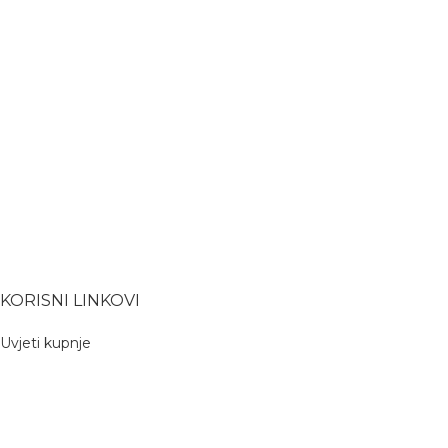
KORISNI LINKOVI
Uvjeti kupnje
Povrat
Dostava
Upute za kupnju
Kolačići