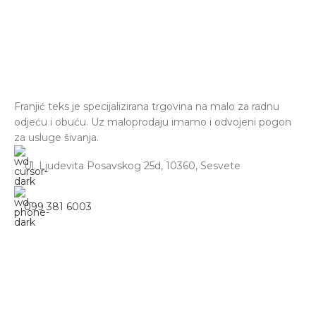
Franjić teks je specijalizirana trgovina na malo za radnu
odjeću i obuću. Uz maloprodaju imamo i odvojeni pogon
za usluge šivanja.
Ul. Ljudevita Posavskog 25d, 10360, Sesvete
099 381 6003