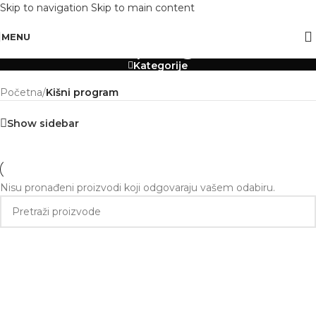
Skip to navigation
Skip to main content
OBAVIJEST: Maloprodaja je zatvorena od 10.12. -13.12.2025 radi inventure.
Kišni program
MENU
Kategorije
Početna
/
Kišni program
Show sidebar
Nisu pronađeni proizvodi koji odgovaraju vašem odabiru.