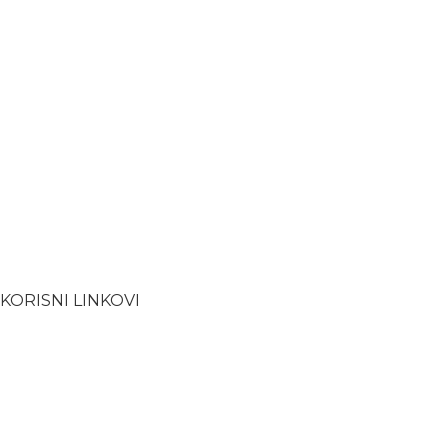
KORISNI LINKOVI
Uvjeti kupnje
Povrat
Dostava
Upute za kupnju
Kolačići