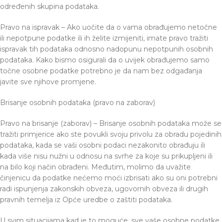
određenih skupina podataka.
Pravo na ispravak – Ako uočite da o vama obrađujemo netočne
ili nepotpune podatke ili ih želite izmijeniti, imate pravo tražiti
ispravak tih podataka odnosno nadopunu nepotpunih osobnih
podataka. Kako bismo osigurali da o uvijek obrađujemo samo
točne osobne podatke potrebno je da nam bez odgađanja
javite sve njihove promjene.
Brisanje osobnih podataka (pravo na zaborav)
Pravo na brisanje (zaborav) – Brisanje osobnih podataka može se
tražiti primjerice ako ste povukli svoju privolu za obradu pojedinih
podataka, kada se vaši osobni podaci nezakonito obrađuju ili
kada više nisu nužni u odnosu na svrhe za koje su prikupljeni ili
na bilo koji način obrađeni. Međutim, molimo da uvažite
činjenicu da podatke nećemo moći izbrisati ako su oni potrebni
radi ispunjenja zakonskih obveza, ugovornih obveza ili drugih
pravnih temelja iz Opće uredbe o zaštiti podataka.
U svim situacijama kad je to moguće, sve vaše osobne podatke