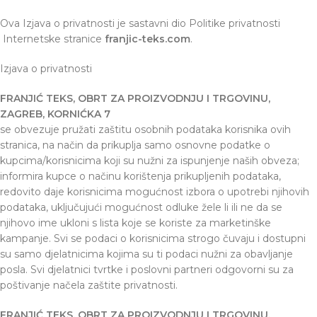
Ova Izjava o privatnosti je sastavni dio Politike privatnosti
Internetske stranice
franjic-teks.com
.
Izjava o privatnosti
FRANJIĆ TEKS, OBRT ZA PROIZVODNJU I TRGOVINU,
ZAGREB, KORNIĆKA 7
se obvezuje pružati zaštitu osobnih podataka korisnika ovih
stranica, na način da prikuplja samo osnovne podatke o
kupcima/korisnicima koji su nužni za ispunjenje naših obveza;
informira kupce o načinu korištenja prikupljenih podataka,
redovito daje korisnicima mogućnost izbora o upotrebi njihovih
podataka, uključujući mogućnost odluke žele li ili ne da se
njihovo ime ukloni s lista koje se koriste za marketinške
kampanje. Svi se podaci o korisnicima strogo čuvaju i dostupni
su samo djelatnicima kojima su ti podaci nužni za obavljanje
posla. Svi djelatnici tvrtke i poslovni partneri odgovorni su za
poštivanje načela zaštite privatnosti.
FRANJIĆ TEKS, OBRT ZA PROIZVODNJU I TRGOVINU,