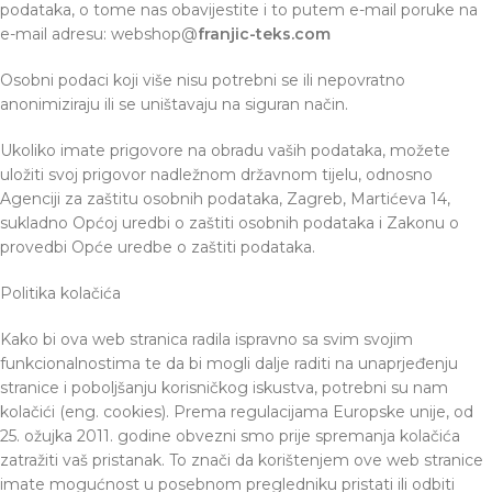
podataka, o tome nas obavijestite i to putem e-mail poruke na
e-mail adresu: webshop@
franjic-teks.com
Osobni podaci koji više nisu potrebni se ili nepovratno
anonimiziraju ili se uništavaju na siguran način.
Ukoliko imate prigovore na obradu vaših podataka, možete
uložiti svoj prigovor nadležnom državnom tijelu, odnosno
Agenciji za zaštitu osobnih podataka, Zagreb, Martićeva 14,
sukladno Općoj uredbi o zaštiti osobnih podataka i Zakonu o
provedbi Opće uredbe o zaštiti podataka.
Politika kolačića
Kako bi ova web stranica radila ispravno sa svim svojim
funkcionalnostima te da bi mogli dalje raditi na unaprjeđenju
stranice i poboljšanju korisničkog iskustva, potrebni su nam
kolačići (eng. cookies). Prema regulacijama Europske unije, od
25. ožujka 2011. godine obvezni smo prije spremanja kolačića
zatražiti vaš pristanak. To znači da korištenjem ove web stranice
imate mogućnost u posebnom pregledniku pristati ili odbiti