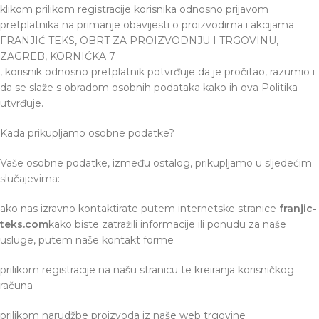
klikom prilikom registracije korisnika odnosno prijavom
pretplatnika na primanje obavijesti o proizvodima i akcijama
FRANJIĆ TEKS, OBRT ZA PROIZVODNJU I TRGOVINU,
ZAGREB, KORNIĆKA 7
, korisnik odnosno pretplatnik potvrđuje da je pročitao, razumio i
da se slaže s obradom osobnih podataka kako ih ova Politika
utvrđuje.
Kada prikupljamo osobne podatke?
Vaše osobne podatke, između ostalog, prikupljamo u sljedećim
slučajevima:
ako nas izravno kontaktirate putem internetske stranice
franjic-
teks.com
kako biste zatražili informacije ili ponudu za naše
usluge, putem naše kontakt forme
prilikom registracije na našu stranicu te kreiranja korisničkog
računa
prilikom narudžbe proizvoda iz naše web trgovine