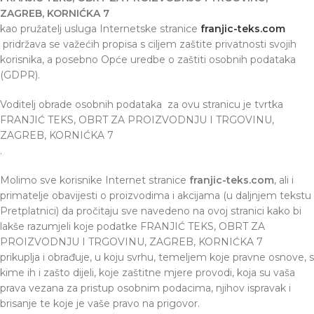
ZAGREB, KORNIĆKA 7
kao pružatelj usluga Internetske stranice
franjic-teks.com
pridržava se važećih propisa s ciljem zaštite privatnosti svojih
korisnika, a posebno Opće uredbe o zaštiti osobnih podataka
(GDPR).
Voditelj obrade osobnih podataka za ovu stranicu je tvrtka
FRANJIĆ TEKS, OBRT ZA PROIZVODNJU I TRGOVINU,
ZAGREB, KORNIĆKA 7
.
Molimo sve korisnike Internet stranice
franjic-teks.com
, ali i
primatelje obavijesti o proizvodima i akcijama (u daljnjem tekstu
Pretplatnici) da pročitaju sve navedeno na ovoj stranici kako bi
lakše razumjeli koje podatke FRANJIĆ TEKS, OBRT ZA
PROIZVODNJU I TRGOVINU, ZAGREB, KORNIĆKA 7
prikuplja i obrađuje, u koju svrhu, temeljem koje pravne osnove, s
kime ih i zašto dijeli, koje zaštitne mjere provodi, koja su vaša
prava vezana za pristup osobnim podacima, njihov ispravak i
brisanje te koje je vaše pravo na prigovor.