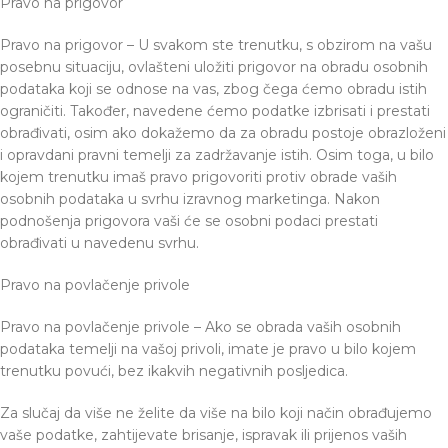
Pravo na prigovor
Pravo na prigovor – U svakom ste trenutku, s obzirom na vašu
posebnu situaciju, ovlašteni uložiti prigovor na obradu osobnih
podataka koji se odnose na vas, zbog čega ćemo obradu istih
ograničiti. Također, navedene ćemo podatke izbrisati i prestati
obrađivati, osim ako dokažemo da za obradu postoje obrazloženi
i opravdani pravni temelji za zadržavanje istih. Osim toga, u bilo
kojem trenutku imaš pravo prigovoriti protiv obrade vaših
osobnih podataka u svrhu izravnog marketinga. Nakon
podnošenja prigovora vaši će se osobni podaci prestati
obrađivati u navedenu svrhu.
Pravo na povlačenje privole
Pravo na povlačenje privole – Ako se obrada vaših osobnih
podataka temelji na vašoj privoli, imate je pravo u bilo kojem
trenutku povući, bez ikakvih negativnih posljedica.
Za slučaj da više ne želite da više na bilo koji način obrađujemo
vaše podatke, zahtijevate brisanje, ispravak ili prijenos vaših