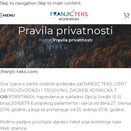
Skip to navigation
Skip to main content
OBAVIJEST: Maloprodaja je zatvorena od 10.12. -13.12.2025 radi inventure.
MENU
Pravila privatnosti
Home
/
Pravila privatnosti
Politika privatnosti
Izjava o zaštiti osobnih podatakaFRANJIĆ TEKS, OBRT ZA
PROIZVODNJU I TRGOVINU, ZAGREB, KORNIĆKA 7
(
franjic-teks.com
)
Ova Izjava o zaštiti osobnih podataka zaFRANJIĆ TEKS, OBRT
ZA PROIZVODNJU I TRGOVINU, ZAGREB, KORNIĆKA 7
OIB
:91189796614, napravljena je sukladno Općoj Uredbi (EU)
broja 2016/679 Europskog parlamenta i vijeća od dana 27. travnja
2016. godine, a koja se primjenjuje od 25. svibnja 2018. godine.
Molimo pažljivo pročitajte slijedeći tekst prije korištenja naše
Web stranice.