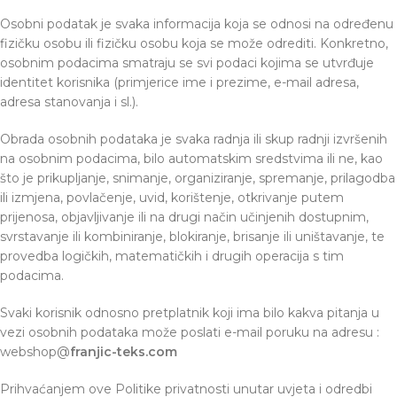
Osobni podatak je svaka informacija koja se odnosi na određenu
fizičku osobu ili fizičku osobu koja se može odrediti. Konkretno,
osobnim podacima smatraju se svi podaci kojima se utvrđuje
identitet korisnika (primjerice ime i prezime, e-mail adresa,
adresa stanovanja i sl.).
Obrada osobnih podataka je svaka radnja ili skup radnji izvršenih
na osobnim podacima, bilo automatskim sredstvima ili ne, kao
što je prikupljanje, snimanje, organiziranje, spremanje, prilagodba
ili izmjena, povlačenje, uvid, korištenje, otkrivanje putem
prijenosa, objavljivanje ili na drugi način učinjenih dostupnim,
svrstavanje ili kombiniranje, blokiranje, brisanje ili uništavanje, te
provedba logičkih, matematičkih i drugih operacija s tim
podacima.
Svaki korisnik odnosno pretplatnik koji ima bilo kakva pitanja u
vezi osobnih podataka može poslati e-mail poruku na adresu :
webshop@
franjic-teks.com
Prihvaćanjem ove Politike privatnosti unutar uvjeta i odredbi