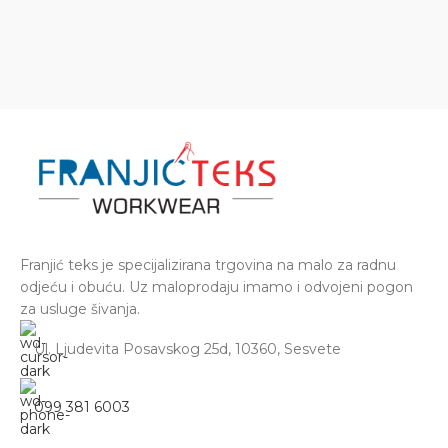
Franjić teks je specijalizirana trgovina na malo za radnu
odjeću i obuću. Uz maloprodaju imamo i odvojeni pogon
za usluge šivanja.
Ul. Ljudevita Posavskog 25d, 10360, Sesvete
099 381 6003