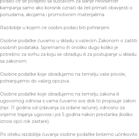
podaci će se podijeliti sa sustavom za slanje newsletter
kampanja samo ako korisnik označi da želi primati obavijesti o
ponudama, akcijama i promotivnim materijalima.
Razdoblje u kojem će osobni podaci biti pohranjeni
Osobne podatke čuvamo u skladu s važećim Zakonom o zaštiti
osobnih podataka. Spremamo ih onoliko dugo koliko je
potrebno za svrhu za koju se obrađuju ili za postupanje u skladu
sa zakonom.
Osobne podatke koje obrađujemo na temelju vaše privole,
pohranjujemo do vašeg opoziva.
Osobne podatke koje obrađujemo na temelju zakona ili
ugovornog odnosa s vama čuvamo sve dok to propisuje zakon
(npr. 11 godina od izdavanja za izdane račune), odnosno za
vrijeme trajanja ugovora i još 5 godina nakon prestanka (koliko
iznosi opći rok zastare).
Po isteku razdoblja čuvanja osobne podatke brišemo učinkovito