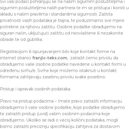
Svi vaši podaci pohranjuju se na našim sigurnim poslužiteljima i
sigurnim poslužiteljima naših partnera te im se pristupa i koristi u
skladu s našim pravilima i standardima sigurnosti. Zaštita
privatnosti vaših podataka je trajna, te poduzimamo sve mjere
potrebne za njihovu zaštitu. Osobne podatke obrađujemo na
siguran način, uključujući zaštitu od neovlaštene ili nezakonite
obrade te od gubitka.
Registracijom ili ispunjavanjem bilo koje kontakt forme na
internet stranici
franjic-teks.com
, zatražit ćemo privolu da
obrađujemo vaše osobne podatke navedene u kontakt formi u
određenu svrhu/e. Svrhe koje možemo istaknuti u kontakt
formama zahtijevaju zasebnu privolu svake posebno.
Pristup i ispravak osobnih podataka
Pravo na pristup podacima – Imate pravo zatražiti informaciju
obrađujemo li vaše osobne podatke, koje podatke obrađujemo
te zatražiti pristup (uvid) vašim osobnim podacima koje
obrađujemo. Ukoliko se radi o većoj količini podataka, mogli
bismo zatražiti precizniju specifikaciju zahtjeva za dostavom