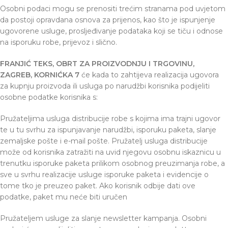
Osobni podaci mogu se prenositi trećim stranama pod uvjetom
da postoji opravdana osnova za prijenos, kao što je ispunjenje
ugovorene usluge, prosljeđivanje podataka koji se tiču i odnose
na isporuku robe, prijevoz i slično.
FRANJIĆ TEKS, OBRT ZA PROIZVODNJU I TRGOVINU,
ZAGREB, KORNIĆKA 7
će kada to zahtijeva realizacija ugovora
za kupnju proizvoda ili usluga po narudžbi korisnika podijeliti
osobne podatke korisnika s:
Pružateljima usluga distribucije robe s kojima ima trajni ugovor
te u tu svrhu za ispunjavanje narudžbi, isporuku paketa, slanje
zemaljske pošte i e-mail pošte. Pružatelj usluga distribucije
može od korisnika zatražiti na uvid njegovu osobnu iskaznicu u
trenutku isporuke paketa prilikom osobnog preuzimanja robe, a
sve u svrhu realizacije usluge isporuke paketa i evidencije o
tome tko je preuzeo paket. Ako korisnik odbije dati ove
podatke, paket mu neće biti uručen
Pružateljem usluge za slanje newsletter kampanja. Osobni