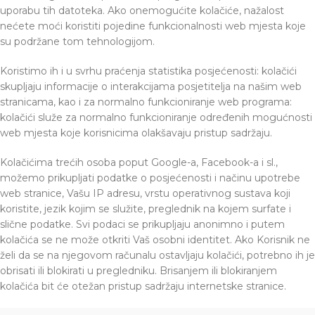
uporabu tih datoteka. Ako onemogućite kolačiće, nažalost
nećete moći koristiti pojedine funkcionalnosti web mjesta koje
su podržane tom tehnologijom.
Koristimo ih i u svrhu praćenja statistika posjećenosti: kolačići
skupljaju informacije o interakcijama posjetitelja na našim web
stranicama, kao i za normalno funkcioniranje web programa:
kolačići služe za normalno funkcioniranje određenih mogućnosti
web mjesta koje korisnicima olakšavaju pristup sadržaju.
Kolačićima trećih osoba poput Google-a, Facebook-a i sl.,
možemo prikupljati podatke o posjećenosti i načinu upotrebe
web stranice, Vašu IP adresu, vrstu operativnog sustava koji
koristite, jezik kojim se služite, preglednik na kojem surfate i
slične podatke. Svi podaci se prikupljaju anonimno i putem
kolačića se ne može otkriti Vaš osobni identitet. Ako Korisnik ne
želi da se na njegovom računalu ostavljaju kolačići, potrebno ih je
obrisati ili blokirati u pregledniku. Brisanjem ili blokiranjem
kolačića bit će otežan pristup sadržaju internetske stranice.