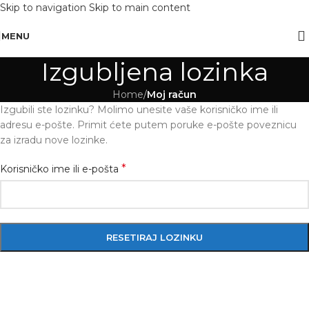
Skip to navigation
Skip to main content
OBAVIJEST: Maloprodaja je zatvorena od 10.12. -13.12.2025 radi inventure.
MENU
Izgubljena lozinka
Home
/
Moj račun
Izgubili ste lozinku? Molimo unesite vaše korisničko ime ili
adresu e-pošte. Primit ćete putem poruke e-pošte poveznicu
za izradu nove lozinke.
*
Korisničko ime ili e-pošta
RESETIRAJ LOZINKU