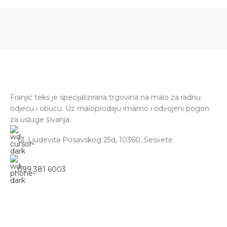
Franjić teks je specijalizirana trgovina na malo za radnu
odjeću i obuću. Uz maloprodaju imamo i odvojeni pogon
za usluge šivanja.
Ul. Ljudevita Posavskog 25d, 10360, Sesvete
099 381 6003