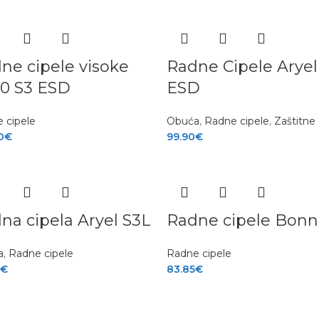
ne cipele visoke
Radne Cipele Aryel
0 S3 ESD
ESD
 cipele
Obuća
,
Radne cipele
,
Zaštitne 
0
€
99.90
€
na cipela Aryel S3L
Radne cipele Bonn
a
,
Radne cipele
Radne cipele
0
€
83.85
€