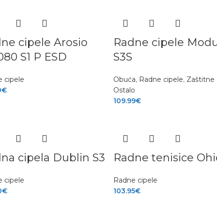
ne cipele Arosio
Radne cipele Modu
080 S1 P ESD
S3S
 cipele
Obuća
,
Radne cipele
,
Zaštitne 
0
€
Ostalo
109.99
€
na cipela Dublin S3
Radne tenisice Ohi
 cipele
Radne cipele
0
€
103.95
€