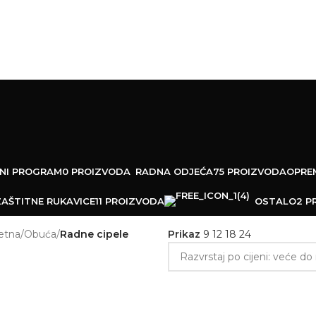
ta na artikle
Outlet uštede
ŠNI PROGRAM
0 PROIZVODA
RADNA ODJEĆA
75 PROIZVODA
OPREM
ZAŠTITNE RUKAVICE
11 PROIZVODA
OSTALO
2 P
etna
/
Obuća
/
Radne cipele
Prikaz
9
12
18
24