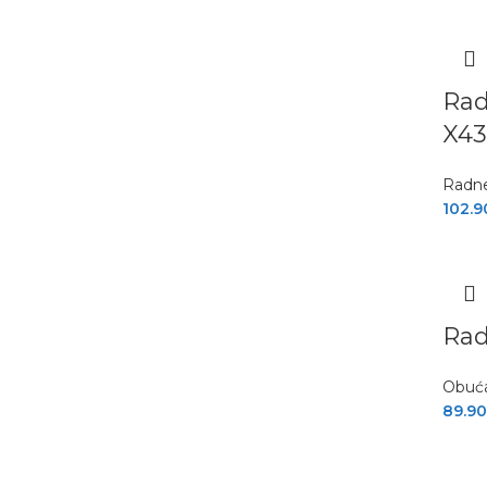
Rad
X43
Radne
102.9
Rad
Obuć
89.9