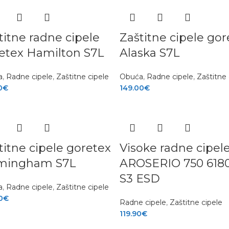
titne radne cipele
Zaštitne cipele gor
etex Hamilton S7L
Alaska S7L
a
,
Radne cipele
,
Zaštitne cipele
Obuća
,
Radne cipele
,
Zaštitne 
0
€
149.00
€
titne cipele goretex
Visoke radne cipel
mingham S7L
AROSERIO 750 618
S3 ESD
a
,
Radne cipele
,
Zaštitne cipele
0
€
Radne cipele
,
Zaštitne cipele
119.90
€