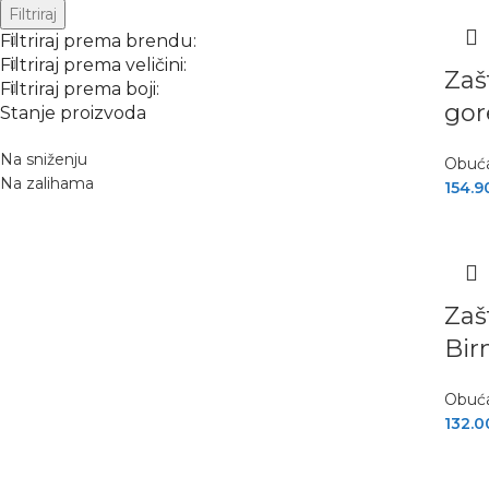
Filtriraj
Filtriraj prema brendu:
Filtriraj prema veličini:
Zaš
Filtriraj prema boji:
gor
Stanje proizvoda
Na sniženju
Obuć
Na zalihama
154.9
Zaš
Bir
Obuć
132.0