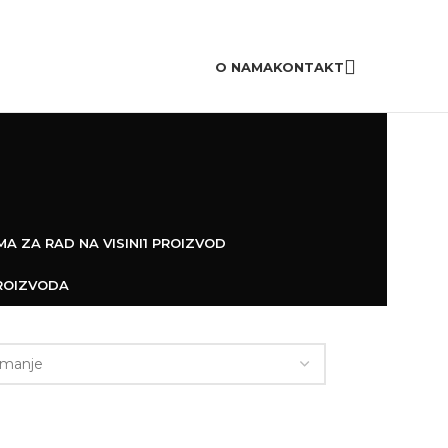
20,000+
Zadovoljnih korisnika
O NAMA
KONTAKT
A ZA RAD NA VISINI
1 PROIZVOD
ROIZVODA