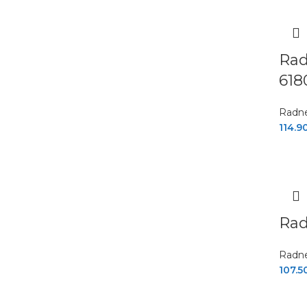
Rad
618
Radne
114.9
Rad
Radne
107.5