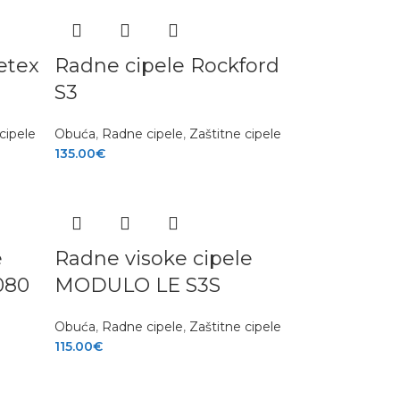
etex
Radne cipele Rockford
S3
cipele
Obuća
,
Radne cipele
,
Zaštitne cipele
135.00
€
e
Radne visoke cipele
080
MODULO LE S3S
Obuća
,
Radne cipele
,
Zaštitne cipele
115.00
€