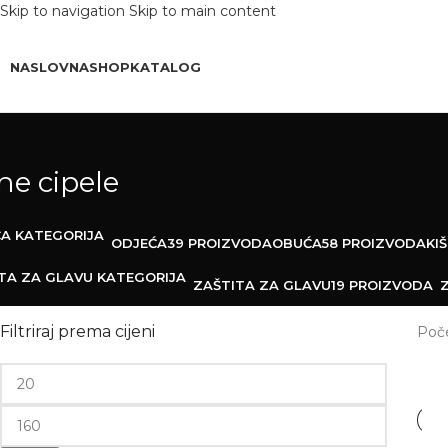
Skip to navigation
Skip to main content
Besplatna
Dostava Iznad 150€
Do 30%
Popus
NASLOVNA
SHOP
KATALOG
e cipele
ODJEĆA
39 PROIZVODA
OBUĆA
58 PROIZVODA
KI
ZAŠTITA ZA GLAVU
19 PROIZVODA
Filtriraj prema cijeni
Poč