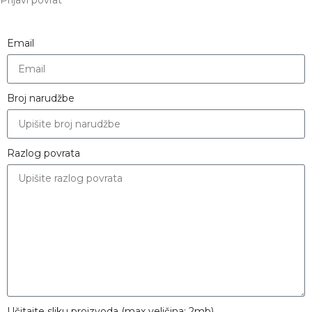
Prijavi povrat
Email
Broj narudžbe
Razlog povrata
Učitajte sliku proizvoda (max veličina: 2mb)