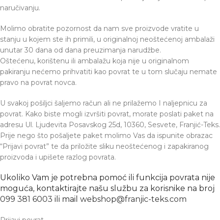
naručivanju.
Molimo obratite pozornost da nam sve proizvode vratite u
stanju u kojem ste ih primili, u originalnoj neoštećenoj ambalaži
unutar 30 dana od dana preuzimanja narudžbe.
Oštećenu, korištenu ili ambalažu koja nije u originalnom
pakiranju nećemo prihvatiti kao povrat te u tom slučaju nemate
pravo na povrat novca.
U svakoj pošiljci šaljemo račun ali ne prilažemo I naljepnicu za
povrat. Kako biste mogli izvršiti povrat, morate poslati paket na
adresu Ul. Ljudevita Posavskog 25d, 10360, Sesvete, Franjić-Teks.
Prije nego što pošaljete paket molimo Vas da ispunite obrazac
“Prijavi povrat” te da priložite sliku neoštećenog i zapakiranog
proizvoda i upišete razlog povrata.
Ukoliko Vam je potrebna pomoć ili funkcija povrata nije
moguća, kontaktirajte našu službu za korisnike na broj
099 381 6003
ili mail
webshop@franjic-teks.com