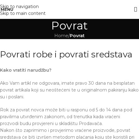
Skip to navigation
MENU
Skip to main content
Povrat
Home
/
Povrat
Povrati robe i povrati sredstava
Kako vratiti narudžbu?
Ako Vam artikl ne odgovara, imate pravo 30 dana na besplatan
povrat artikala koji su neoštećeni te u originalnom pakiranju kako
su i poslani.
Rok za povrat novca može biti u rasponu od 5 do 14 dana pod
pravilima utvrđenim zakonom, od trenutka kada vraćeni
prozvodi budu provjereni u skladištu Prodavača.
Nakon što zaprimimo i provjerimo vraćene proizvode, povrat
sredstava će biti izvršen metodom plaćanja koju ste koristili pri