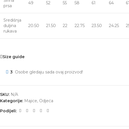
Širina
49
52
55
58
61
64
6
prsa
Središnja
duljina
20.50
21.50
22
22.75
23.50
24.25
2
rukava
Size guide
3
Osobe gledaju sada ovaj proizvod!
SKU:
N/A
Kategorije:
Majice
,
Odjeća
Podijeli: