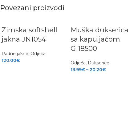
Povezani proizvodi
Zimska softshell
Muška dukserica
jakna JN1054
sa kapuljačom
GI18500
Radne jakne
,
Odjeća
120.00
€
Odjeća
,
Dukserice
13.99
€
–
20.20
€