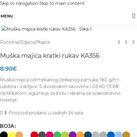
Skip to navigation
Skip to main content
OBAVIJEST: Maloprodaja je zatvorena od 10.12. -13.12.2025 radi inventure.
MENU
Click to enlarge
Početna
/
Odjeća
/
Majice
Muška majica kratki rukav KA356
8.90
€
Muška majica od mekanog četkanog pamuka 180 g/m²,
udobna i izdržljiva. S dvostrukim šavovima i OEKO-TEX®
certifikatom, sigurna je za kožu i idealna za svakodnevno
nošenje.
1
Proizvod prodano u zadnjih 24 sata
BOJA