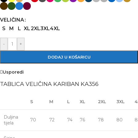
VELIČINA
S
M
L
XL
2XL
3XL
4XL
-
+
DODAJ U KOŠARICU
Usporedi
TABLICA VELIČINA KARIBAN KA356
S
M
L
XL
2XL
3XL
4
Duljina
70
72
74
76
78
80
8
tijela