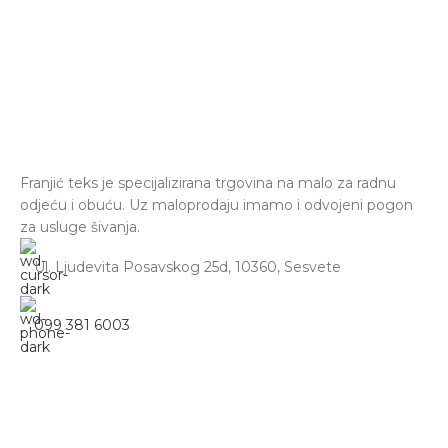
Franjić teks je specijalizirana trgovina na malo za radnu
odjeću i obuću. Uz maloprodaju imamo i odvojeni pogon
za usluge šivanja.
Ul. Ljudevita Posavskog 25d, 10360, Sesvete
099 381 6003