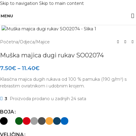
Skip to navigation
Skip to main content
OBAVIJEST: Maloprodaja je zatvorena od 10.12. -13.12.2025 radi inventure.
MENU
Click to enlarge
Početna
/
Odjeća
/
Majice
Muška majica dugi rukav SO02074
7.50
€
–
11.40
€
Klasična majica dugih rukava od 100 % pamuka (190 g/m²) s
rebrastim ovratnikom i udobnim krojem.
3
Proizvoda prodano u zadnjih 24 sata
BOJA
VELIČINA