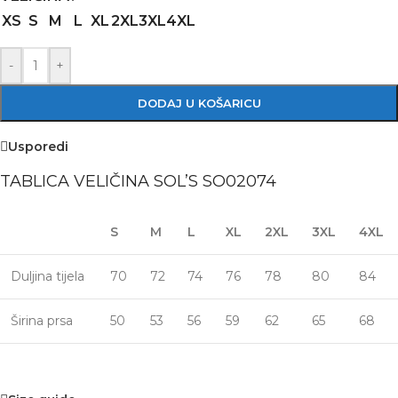
XS
S
M
L
XL
2XL
3XL
4XL
-
+
DODAJ U KOŠARICU
Usporedi
TABLICA VELIČINA SOL’S SO02074
S
M
L
XL
2XL
3XL
4XL
Duljina tijela
70
72
74
76
78
80
84
Širina prsa
50
53
56
59
62
65
68