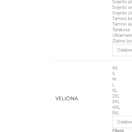
Svijetlo p
Svijetlo s
Svijetlo z
Tamno ka
Tamno si
Terakota
Ultramari
Zlatno žu
XS
S
M
L
XL
2XL
VELIČINA
3XL
4XL
5XL
Obriši