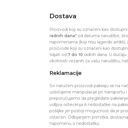
Dostava
Proizvodi koji su označeni kao dostupni 
radnih dana
* od datuma narudžbe, šir
napomenama (koji nisu lagerski artikli), z
proizvode koji su označeni kao dostupn
trajati od
7 do 10
radnih dana. U slučaju
okolnosti vezanih za vašu narudžbu, naš
Reklamacije
Svi naručeni proizvodi pakiraju se na na
uobičajene manipulacije pri transportu 
preporučujemo da pregledate pakiranje p
vidljiva oštećenja ili nedostatke na pak
pošiljke jer postoji mogućnost da je pr
oštećen. Odbijanjem primitka, dostavna s
napomenu o nedostatku.