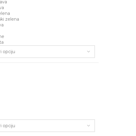
lava
iva
elena
ki zelena
va
ne
ta