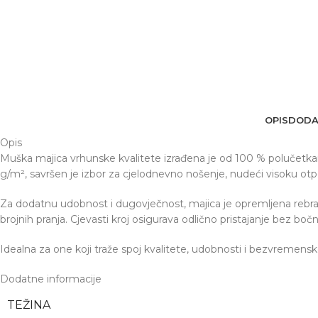
OPIS
DODA
Opis
Muška majica vrhunske kvalitete izrađena je od 100 % polučetk
g/m², savršen je izbor za cjelodnevno nošenje, nudeći visoku otpor
Za dodatnu udobnost i dugovječnost, majica je opremljena rebra
brojnih pranja. Cjevasti kroj osigurava odlično pristajanje bez bo
Idealna za one koji traže spoj kvalitete, udobnosti i bezvremensko
Dodatne informacije
TEŽINA