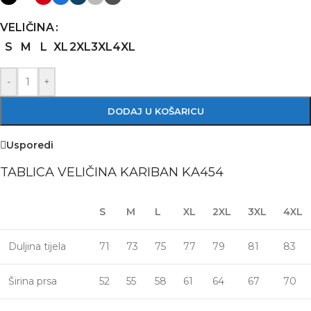
VELIČINA
S
M
L
XL
2XL
3XL
4XL
-
+
DODAJ U KOŠARICU
Usporedi
TABLICA VELIČINA KARIBAN KA454
S
M
L
XL
2XL
3XL
4XL
Duljina tijela
71
73
75
77
79
81
83
Širina prsa
52
55
58
61
64
67
70