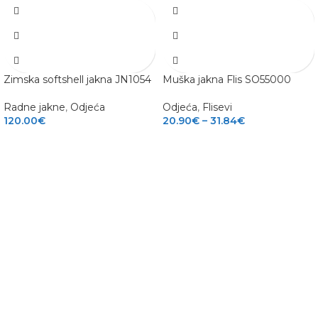
Zimska softshell jakna JN1054
Muška jakna Flis SO55000
Radne jakne
,
Odjeća
Odjeća
,
Flisevi
120.00
€
20.90
€
–
31.84
€