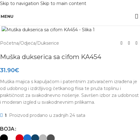
Skip to navigation
Skip to main content
OBAVIJEST: Maloprodaja je zatvorena od 10.12. -13.12.2025 radi inventure.
MENU
Click to enlarge
Početna
/
Odjeća
/
Dukserice
Muška dukserica sa cifom KA454
31.90
€
Muška majica s kapuljačom i patentnim zatvaračem izrađena je
od udobnog i izdržljivog četkanog flisa te pruža toplinu i
praktičnost za svakodnevno nošenje. Savršen izbor za udobnost
i moderan izgled u svakodnevnim prilikama.
1
Proizvod prodano u zadnjih 24 sata
BOJA