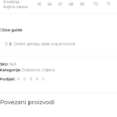
Središnja
65
66
67
68
69
70
71
duljina rukava
Size guide
2
Osobe gledaju sada ovaj proizvod!
SKU:
N/A
Kategorije:
Dukserice
,
Odjeća
Podijeli:
Povezani proizvodi