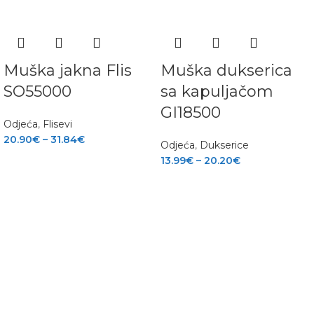
Muška jakna Flis
Muška dukserica
SO55000
sa kapuljačom
GI18500
Odjeća
,
Flisevi
20.90
€
–
31.84
€
Odjeća
,
Dukserice
13.99
€
–
20.20
€