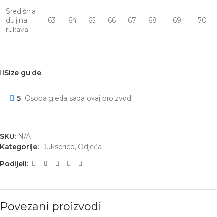
Središnja
duljina
63
64
65
66
67
68
69
70
rukava
Size guide
5
Osoba gleda sada ovaj proizvod!
SKU:
N/A
Kategorije:
Dukserice
,
Odjeća
Podijeli:
Povezani proizvodi