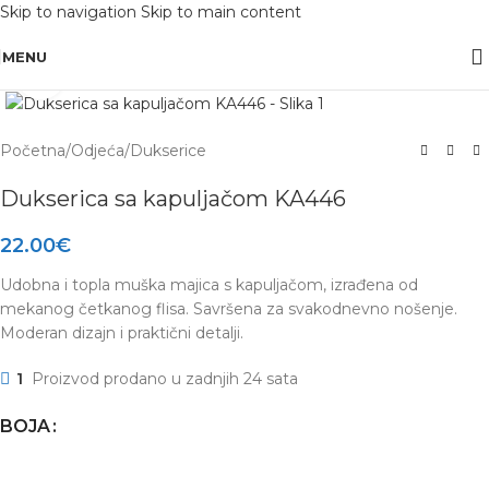
Skip to navigation
Skip to main content
OBAVIJEST: Maloprodaja je zatvorena od 10.12. -13.12.2025 radi inventure.
MENU
Click to enlarge
Početna
/
Odjeća
/
Dukserice
Dukserica sa kapuljačom KA446
22.00
€
Udobna i topla muška majica s kapuljačom, izrađena od
mekanog četkanog flisa. Savršena za svakodnevno nošenje.
Moderan dizajn i praktični detalji.
1
Proizvod prodano u zadnjih 24 sata
BOJA