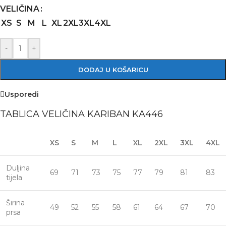
VELIČINA
XS
S
M
L
XL
2XL
3XL
4XL
-
+
DODAJ U KOŠARICU
Usporedi
TABLICA VELIČINA KARIBAN KA446
XS
S
M
L
XL
2XL
3XL
4XL
Duljina
69
71
73
75
77
79
81
83
tijela
Širina
49
52
55
58
61
64
67
70
prsa