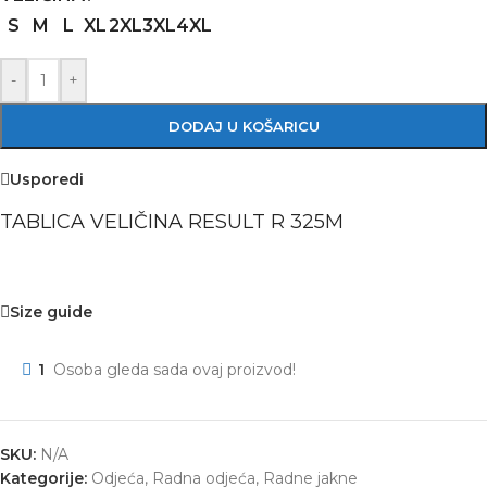
S
M
L
XL
2XL
3XL
4XL
-
+
DODAJ U KOŠARICU
Usporedi
TABLICA VELIČINA RESULT R 325M
Size guide
1
Osoba gleda sada ovaj proizvod!
SKU:
N/A
Kategorije:
Odjeća
,
Radna odjeća
,
Radne jakne