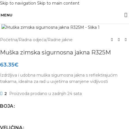
Skip to navigation
Skip to main content
OBAVIJEST: Maloprodaja je zatvorena od 10.12. -13.12.2025 radi inventure.
MENU
Click to enlarge
Početna
/
Radna odjeća
/
Radne jakne
Muška zimska sigurnosna jakna R325M
63.35
€
Izdržljiva i udobna muška sigurnosna jakna s reflektirajućim
trakama, idealna za rad u uvjetima smanjene vidljivosti
2
Proizvoda prodano u zadnjih 24 sata
BOJA
VELIČINA