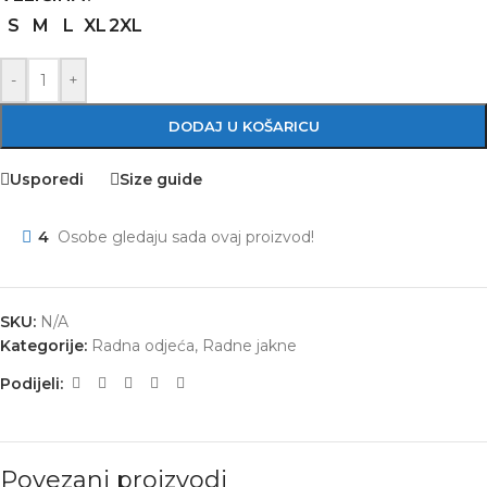
S
M
L
XL
2XL
-
+
DODAJ U KOŠARICU
Usporedi
Size guide
4
Osobe gledaju sada ovaj proizvod!
SKU:
N/A
Kategorije:
Radna odjeća
,
Radne jakne
Podijeli:
Povezani proizvodi