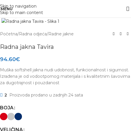
Skip to navigation
MENU
Skip to main content
Click to enlarge
Početna
/
Radna odjeća
/
Radne jakne
Radna jakna Tavira
94.60
€
Muška softshell jakna nudi udobnost, funkcionalnost i sigurnost.
Izrađena je od vodootpornog materijala i s kvalitetnim šavovima
za dugotrajnost i pouzdanost
2
Proizvoda prodano u zadnjih 24 sata
BOJA
VELIČINA