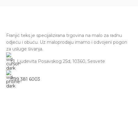
Franjić teks je specijalizirana trgovina na malo za radnu
odjeću i obuću. Uz maloprodaju imamo i odvojeni pogon
za usluge šivanja.
Ul. Ljudevita Posavskog 25d, 10360, Sesvete
099 381 6003