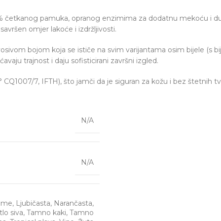
0 % četkanog pamuka, opranog enzimima za dodatnu mekoću i dugo
vršen omjer lakoće i izdržljivosti.
osivom bojom koja se ističe na svim varijantama osim bijele (s b
u trajnost i daju sofisticirani završni izgled.
007/7, IFTH), što jamči da je siguran za kožu i bez štetnih tva
N/A
N/A
ime
,
Ljubičasta
,
Narančasta
,
tlo siva
,
Tamno kaki
,
Tamno