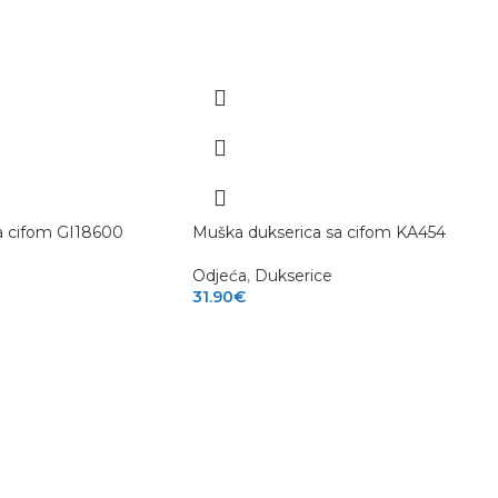
a cifom GI18600
Muška dukserica sa cifom KA454
Odjeća
,
Dukserice
31.90
€