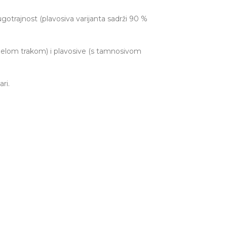
trajnost (plavosiva varijanta sadrži 90 %
ijelom trakom) i plavosive (s tamnosivom
ri.