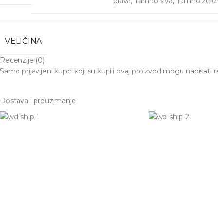
plava
,
Tamno siva
,
Tamno zele
VELIČINA
Recenzije (0)
Samo prijavljeni kupci koji su kupili ovaj proizvod mogu napisati r
Dostava i preuzimanje