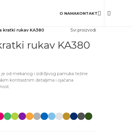
20,000+
Zadovoljnih korisnika
O NAMA
KONTAKT
a kratki rukav KA380
Svi proizvodi
ratki rukav KA380
a je od mekanog i izdržljivog pamuka težine
skim kontrastnim detaljima i ojačana
nost.