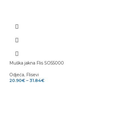
Muška jakna Flis SO55000
Odjeća
,
Flisevi
20.90
€
–
31.84
€