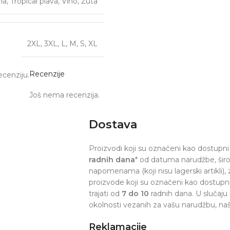
na
,
Tropical plava
,
Vino
,
Žuta
2XL
,
3XL
,
L
,
M
,
S
,
XL
Recenzije
ecenziju.
Još nema recenzija.
Dostava
Proizvodi koji su označeni kao dostupni 
radnih dana
* od datuma narudžbe, šir
napomenama (koji nisu lagerski artikli), z
proizvode koji su označeni kao dostupn
trajati od
7 do 10
radnih dana. U slučaju
okolnosti vezanih za vašu narudžbu, naš
Reklamacije