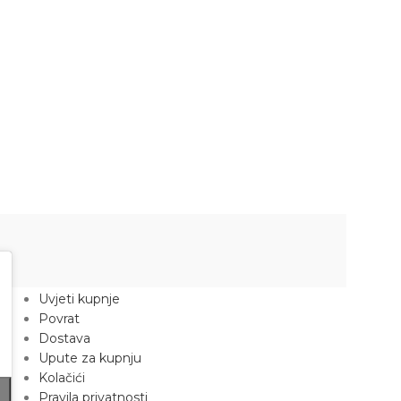
Muška majica f
Odjeća
,
Majice
10.60
€
–
16.40
KORISNI LINKOVI
Uvjeti kupnje
Povrat
Dostava
Upute za kupnju
Kolačići
Pravila privatnosti