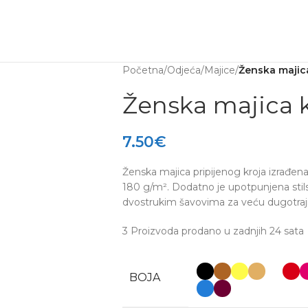
ta na artikle
Outlet uštede
Početna
/
Odjeća
/
Majice
/
Ženska majic
Ženska majica k
7.50
€
Ženska majica pripijenog kroja izrađen
180 g/m². Dodatno je upotpunjena stil
dvostrukim šavovima za veću dugotraj
3
Proizvoda prodano u zadnjih 24 sata
BOJA