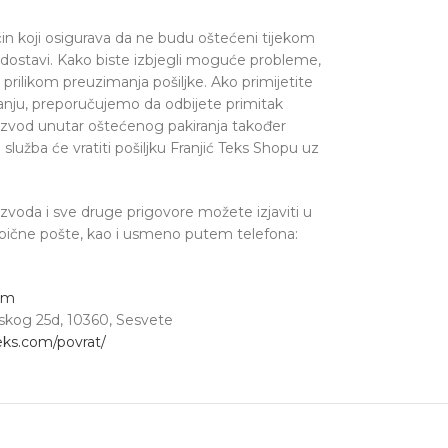
čin koji osigurava da ne budu oštećeni tijekom
i dostavi. Kako biste izbjegli moguće probleme,
rilikom preuzimanja pošiljke. Ako primijetite
iranju, preporučujemo da odbijete primitak
oizvod unutar oštećenog pakiranja također
lužba će vratiti pošiljku Franjić Teks Shopu uz
voda i sve druge prigovore možete izjaviti u
obične pošte, kao i usmeno putem telefona:
om
avskog 25d, 10360, Sesvete
teks.com/povrat/