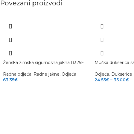
Povezani proizvodi
Ženska zimska sigurnosna jakna R325F
Muška dukserica s
Radna odjeća
,
Radne jakne
,
Odjeća
Odjeća
,
Dukserice
63.35
€
24.55
€
–
35.00
€