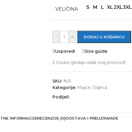
S
M
L
XL
2XL
3XL
VELIČINA
-
+
DODAJ U KOŠARICU
Usporedi
Size guide
2
Osobe gledaju sada ovaj proizvod!
SKU:
N/A
Kategorije:
Majice
,
Odjeća
Podijeli:
TNE INFORMACIJE
RECENZIJE (0)
DOSTAVA I PREUZIMANJE