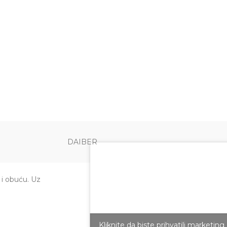
DAIBER
 i obuću. Uz
Kliknite da biste prihvatili marketing