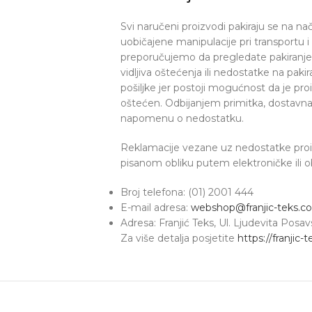
Svi naručeni proizvodi pakiraju se na na
uobičajene manipulacije pri transportu 
preporučujemo da pregledate pakiranje p
vidljiva oštećenja ili nedostatke na pak
pošiljke jer postoji mogućnost da je pr
oštećen. Odbijanjem primitka, dostavna s
napomenu o nedostatku.
Reklamacije vezane uz nedostatke proiz
pisanom obliku putem elektroničke ili 
Broj telefona: (01) 2001 444
E-mail adresa:
webshop@franjic-teks.c
Adresa: Franjić Teks, Ul. Ljudevita Pos
Za više detalja posjetite
https://franjic-