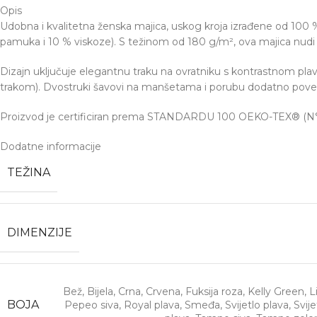
Opis
Udobna i kvalitetna ženska majica, uskog kroja izrađene od 10
pamuka i 10 % viskoze). S težinom od 180 g/m², ova majica nudi sa
Dizajn uključuje elegantnu traku na ovratniku s kontrastnom plav
trakom). Dvostruki šavovi na manšetama i porubu dodatno povećavaj
Proizvod je certificiran prema STANDARDU 100 OEKO-TEX® (N° CQ1
Dodatne informacije
TEŽINA
DIMENZIJE
Bež
,
Bijela
,
Crna
,
Crvena
,
Fuksija roza
,
Kelly Green
,
L
BOJA
Pepeo siva
,
Royal plava
,
Smeđa
,
Svijetlo plava
,
Svije