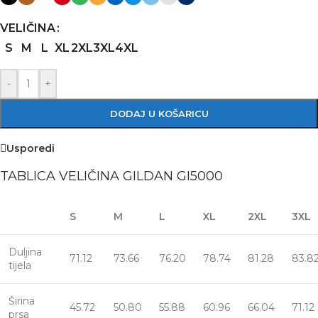
VELIČINA
S
M
L
XL
2XL
3XL
4XL
-
+
DODAJ U KOŠARICU
Usporedi
TABLICA VELIČINA GILDAN GI5000
S
M
L
XL
2XL
3XL
Duljina
71.12
73.66
76.20
78.74
81.28
83.8
tijela
Širina
45.72
50.80
55.88
60.96
66.04
71.12
prsa