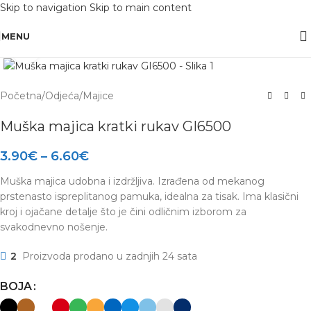
Skip to navigation
Skip to main content
OBAVIJEST: Maloprodaja je zatvorena od 10.12. -13.12.2025 radi inventure.
MENU
Click to enlarge
Početna
/
Odjeća
/
Majice
Muška majica kratki rukav GI6500
3.90
€
–
6.60
€
Muška majica udobna i izdržljiva. Izrađena od mekanog
prstenasto ispreplitanog pamuka, idealna za tisak. Ima klasični
kroj i ojačane detalje što je čini odličnim izborom za
svakodnevno nošenje.
2
Proizvoda prodano u zadnjih 24 sata
BOJA