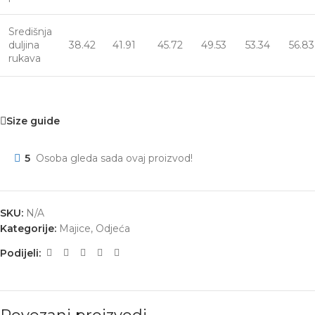
Središnja
duljina
38.42
41.91
45.72
49.53
53.34
56.83
rukava
Size guide
5
Osoba gleda sada ovaj proizvod!
SKU:
N/A
Kategorije:
Majice
,
Odjeća
Podijeli: