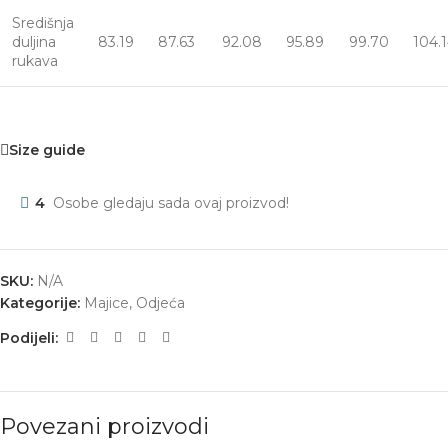
Središnja
duljina
83.19
87.63
92.08
95.89
99.70
104.
rukava
Size guide
4
Osobe gledaju sada ovaj proizvod!
SKU:
N/A
Kategorije:
Majice
,
Odjeća
Podijeli:
Povezani proizvodi