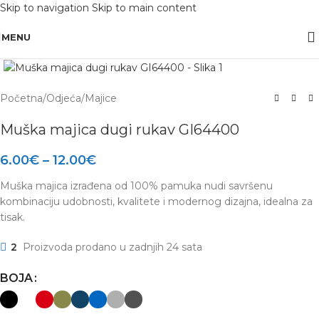
Skip to navigation
Skip to main content
OBAVIJEST: Maloprodaja je zatvorena od 10.12. -13.12.2025 radi inventure.
MENU
Click to enlarge
Početna
/
Odjeća
/
Majice
Muška majica dugi rukav GI64400
6.00
€
–
12.00
€
Muška majica izrađena od 100% pamuka nudi savršenu
kombinaciju udobnosti, kvalitete i modernog dizajna, idealna za
tisak.
2
Proizvoda prodano u zadnjih 24 sata
BOJA