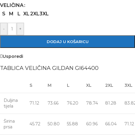
VELIČINA
S
M
L
XL
2XL
3XL
-
+
DODAJ U KOŠARICU
Usporedi
TABLICA VELIČINA GILDAN GI64400
S
M
L
XL
2XL
3XL
Duljina
71.12
73.66
76.20
78.74
81.28
83.8
tijela
Širina
45.72
50.80
55.88
60.96
66.04
71.12
prsa