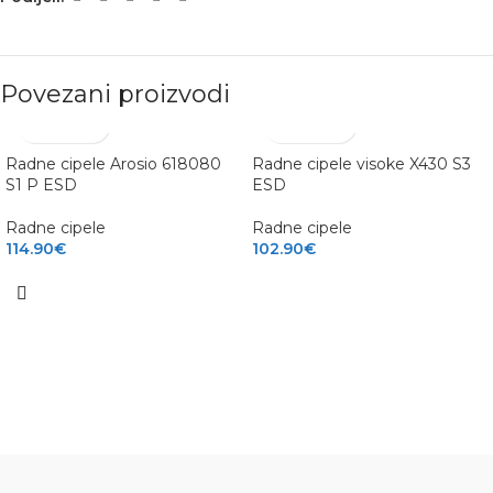
Povezani proizvodi
Radne cipele Arosio 618080
Radne cipele visoke X430 S3
S1 P ESD
ESD
Radne cipele
Radne cipele
114.90
€
102.90
€