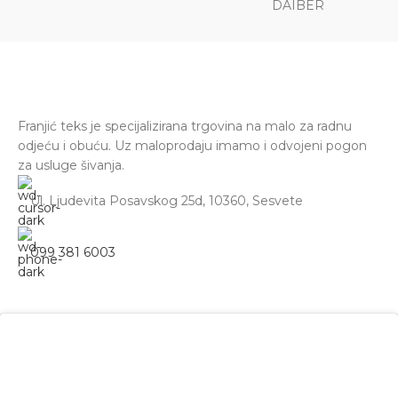
DAIBER
Franjić teks je specijalizirana trgovina na malo za radnu
odjeću i obuću. Uz maloprodaju imamo i odvojeni pogon
za usluge šivanja.
Ul. Ljudevita Posavskog 25d, 10360, Sesvete
099 381 6003