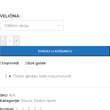
VELIČINA
-
+
DODAJ U KOŠARICU
Usporedi
Size guide
4
Osobe gledaju sada ovaj proizvod!
SKU:
N/A
Kategorije:
Obuća
,
Radne cipele
Podijeli: