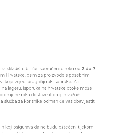
na skladištu bit će isporučeni u roku od
2 do 7
om Hrvatske, osim za proizvode s posebnim
a koje vrijedi drugačiji rok isporuke. Za
i na lageru, isporuka na hrvatske otoke može
 promjene roka dostave ili drugih važnih
a služba za korisnike odmah će vas obavijestiti.
čin koji osigurava da ne budu oštećeni tijekom