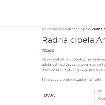
ta na artikle
Outlet uštede
Početna
/
Obuća
/
Radne cipele
/
Radna c
Radna cipela A
73.00
€
Visokokvalitetne vodootporne niske rad
udobnost i izdržljivost, otporne su na 
profesionalce koji zahtijevaju pouzdan
1
Proizvod prodano u zadnjih 24 sata
Crna
BOJA