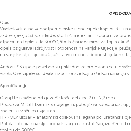
OPIS
DODA
Opis
Visokokvalitetne vodootporne niske radne cipele koje pružaju ma
zadovoljavaju S3 standarde, što ih čini idealnim izborom za profes
otporan na toplinu do 300°C, što ih čini idealnima za topla okruž
cipela osigurava izdržljivost i otpornost na vanjske utjecaje, pruž
na vanjske utjecaje, pružajući istovremeno udobnost tijekom dugi
Andorra S3 cipele posebno su prikladne za profesionalce u građevin
visoki. Ove cipele su idealan izbor za sve koji traže kombinacij
Specifikacije:
Gornjište izrađeno od goveđe kože debljine 2,0 – 2,2 mm
Podstava MESH tkanina s upijanjem, poboljšava sposobnost upija
znojenju i vlažnim uvjetima
HI-POLY uložak – anatomski oblikovana lagana poliuretanska pj
Potplat otporan na ulje, protiv klizanja i antistatičan, izrađen 
toplinu do 300°C