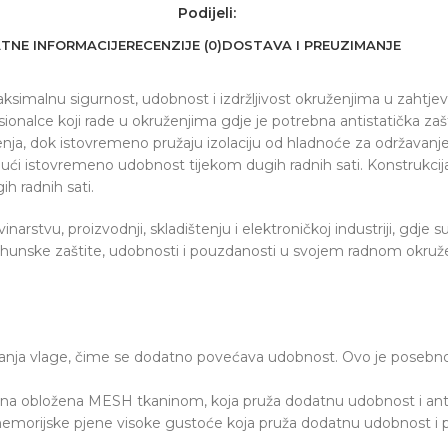
Podijeli:
TNE INFORMACIJE
RECENZIJE (0)
DOSTAVA I PREUZIMANJE
ksimalnu sigurnost, udobnost i izdržljivost okruženjima u zahtj
ionalce koji rade u okruženjima gdje je potrebna antistatička zašti
enja, dok istovremeno pružaju izolaciju od hladnoće za održavanje
ajući istovremeno udobnost tijekom dugih radnih sati. Konstrukcija 
h radnih sati.
arstvu, proizvodnji, skladištenju i elektroničkoj industriji, gdje 
u vrhunske zaštite, udobnosti i pouzdanosti u svojem radnom okruž
nja vlage, čime se dodatno povećava udobnost. Ovo je posebno v
ena obložena MESH tkaninom, koja pruža dodatnu udobnost i anti
od memorijske pjene visoke gustoće koja pruža dodatnu udobnost i p