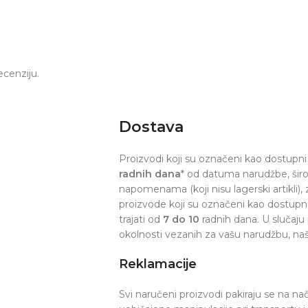
ecenziju.
Dostava
Proizvodi koji su označeni kao dostupni 
radnih dana
* od datuma narudžbe, šir
napomenama (koji nisu lagerski artikli), z
proizvode koji su označeni kao dostupn
trajati od
7 do 10
radnih dana. U slučaju
okolnosti vezanih za vašu narudžbu, naš
Reklamacije
Svi naručeni proizvodi pakiraju se na na