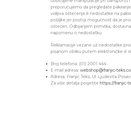
uobičajene manipulacije pri transportu 
preporučujemo da pregledate pakiranje p
vidljiva oštećenja ili nedostatke na pak
pošiljke jer postoji mogućnost da je pr
oštećen. Odbijanjem primitka, dostavna s
napomenu o nedostatku.
Reklamacije vezane uz nedostatke proiz
pisanom obliku putem elektroničke ili 
Broj telefona: (01) 2001 444
E-mail adresa:
webshop@franjic-teks.c
Adresa: Franjić Teks, Ul. Ljudevita Pos
Za više detalja posjetite
https://franjic-