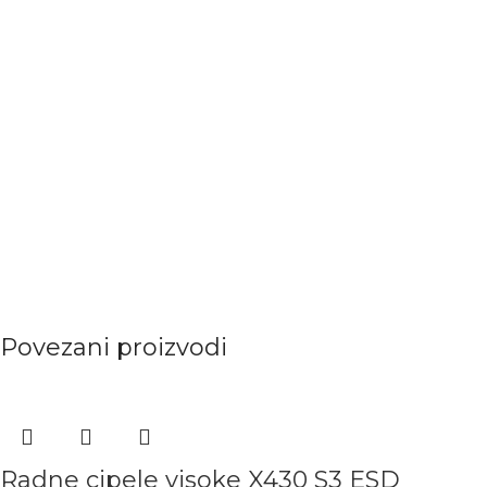
Povezani proizvodi
Radne cipele visoke X430 S3 ESD