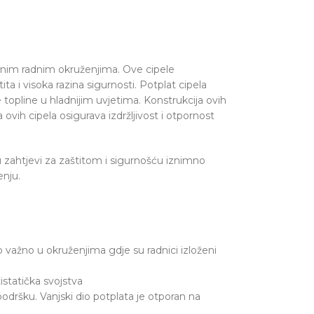
evnim radnim okruženjima. Ove cipele
ta i visoka razina sigurnosti. Potplat cipela
 topline u hladnijim uvjetima. Konstrukcija ovih
ovih cipela osigurava izdržljivost i otpornost
su zahtjevi za zaštitom i sigurnošću iznimno
enju.
ažno u okruženjima gdje su radnici izloženi
statička svojstva
odršku. Vanjski dio potplata je otporan na