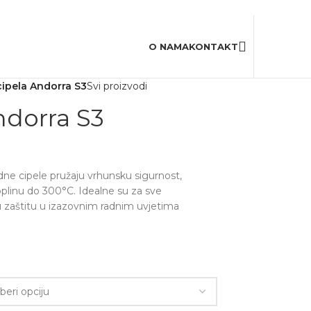
20,000+
Zadovoljnih korisnika
O NAMA
KONTAKT
ipela Andorra S3
Svi proizvodi
ndorra S3
ne cipele pružaju vrhunsku sigurnost,
toplinu do 300°C. Idealne su za sve
u zaštitu u izazovnim radnim uvjetima