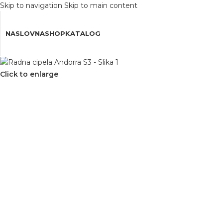
Skip to navigation
Skip to main content
Besplatna
Dostava Iznad 150€
Do 30%
Popus
NASLOVNA
SHOP
KATALOG
Click to enlarge