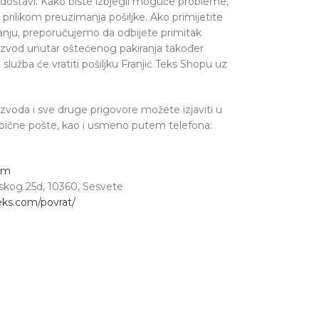
i dostavi. Kako biste izbjegli moguće probleme,
rilikom preuzimanja pošiljke. Ako primijetite
iranju, preporučujemo da odbijete primitak
oizvod unutar oštećenog pakiranja također
lužba će vratiti pošiljku Franjić Teks Shopu uz
voda i sve druge prigovore možete izjaviti u
obične pošte, kao i usmeno putem telefona:
om
avskog 25d, 10360, Sesvete
teks.com/povrat/