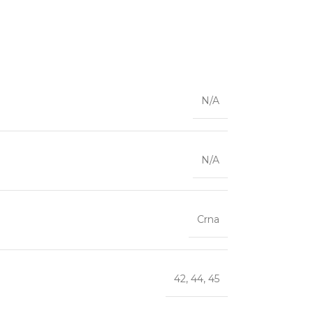
N/A
N/A
Crna
42
,
44
,
45