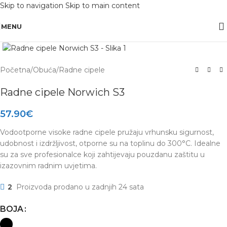
Skip to navigation
Skip to main content
OBAVIJEST: Maloprodaja je zatvorena od 10.12. -13.12.2025 radi inventure.
MENU
Click to enlarge
Početna
/
Obuća
/
Radne cipele
Radne cipele Norwich S3
57.90
€
Vodootporne visoke radne cipele pružaju vrhunsku sigurnost,
udobnost i izdržljivost, otporne su na toplinu do 300°C. Idealne
su za sve profesionalce koji zahtijevaju pouzdanu zaštitu u
izazovnim radnim uvjetima.
2
Proizvoda prodano u zadnjih 24 sata
BOJA