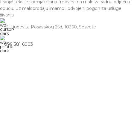
Franjić teks je specijalizirana trgovina na malo za radnu odjeću i
obuću. Uz maloprodaju imamo i odvojeni pogon za usluge
šivanja.
Ul. Ljudevita Posavskog 25d, 10360, Sesvete
099 381 6003