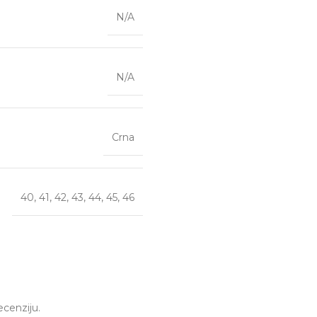
N/A
N/A
Crna
40
,
41
,
42
,
43
,
44
,
45
,
46
ecenziju.