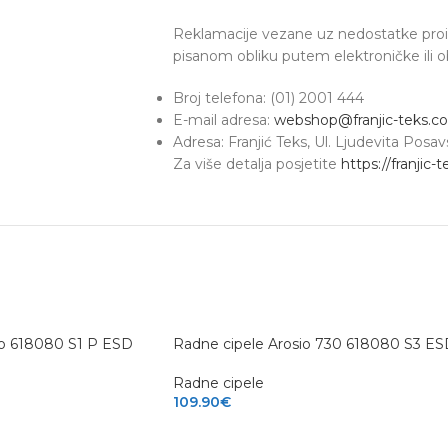
Reklamacije vezane uz nedostatke proiz
pisanom obliku putem elektroničke ili 
Broj telefona: (01) 2001 444
E-mail adresa:
webshop@franjic-teks.c
Adresa: Franjić Teks, Ul. Ljudevita Pos
Za više detalja posjetite
https://franjic-
io 618080 S1 P ESD
Radne cipele Arosio 730 618080 S3 E
Radne cipele
109.90
€