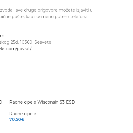
voda i sve druge prigovore možete izjaviti u
obične pošte, kao i usmeno putem telefona:
om
avskog 25d, 10360, Sesvete
teks.com/povrat/
SD
Radne cipele Wisconsin S3 ESD
Radne cipele
70.50
€