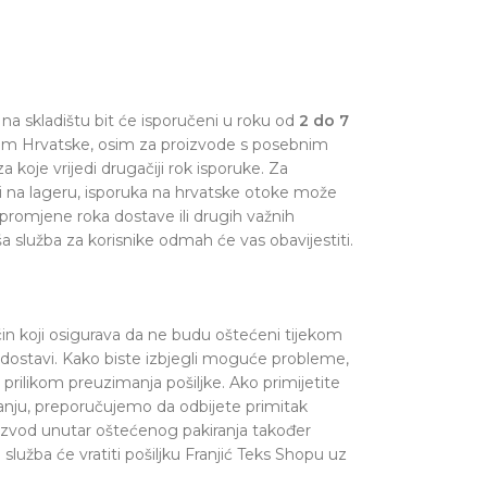
na skladištu bit će isporučeni u roku od
2 do 7
om Hrvatske, osim za proizvode s posebnim
a koje vrijedi drugačiji rok isporuke. Za
i na lageru, isporuka na hrvatske otoke može
 promjene roka dostave ili drugih važnih
a služba za korisnike odmah će vas obavijestiti.
čin koji osigurava da ne budu oštećeni tijekom
i dostavi. Kako biste izbjegli moguće probleme,
rilikom preuzimanja pošiljke. Ako primijetite
iranju, preporučujemo da odbijete primitak
oizvod unutar oštećenog pakiranja također
lužba će vratiti pošiljku Franjić Teks Shopu uz