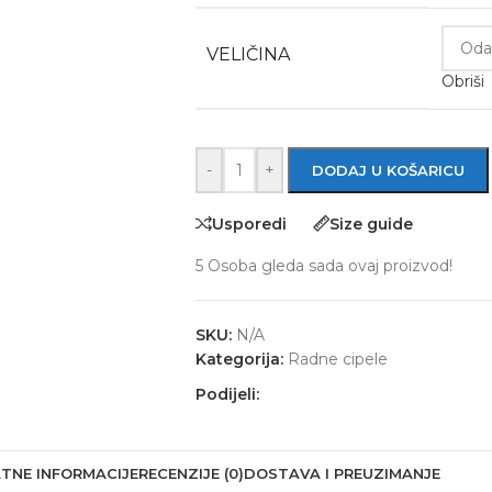
VELIČINA
Obriši
-
+
DODAJ U KOŠARICU
Usporedi
Size guide
5
Osoba gleda sada ovaj proizvod!
SKU:
N/A
Kategorija:
Radne cipele
Podijeli:
TNE INFORMACIJE
RECENZIJE (0)
DOSTAVA I PREUZIMANJE