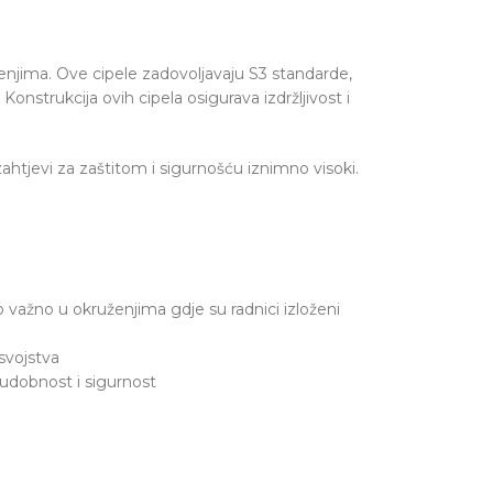
ženjima. Ove cipele zadovoljavaju S3 standarde,
Konstrukcija ovih cipela osigurava izdržljivost i
 zahtjevi za zaštitom i sigurnošću iznimno visoki.
ažno u okruženjima gdje su radnici izloženi
svojstva
 udobnost i sigurnost