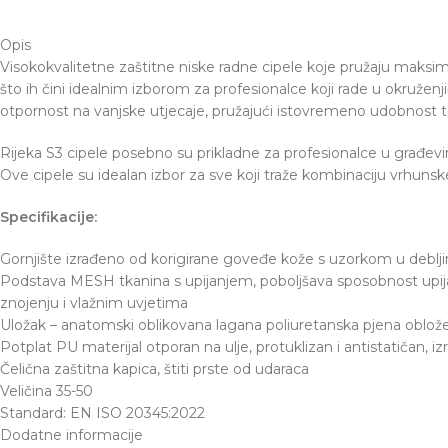
Opis
Visokokvalitetne zaštitne niske radne cipele koje pružaju maksim
što ih čini idealnim izborom za profesionalce koji rade u okruženjim
otpornost na vanjske utjecaje, pružajući istovremeno udobnost ti
Rijeka S3 cipele posebno su prikladne za profesionalce u građevinar
Ove cipele su idealan izbor za sve koji traže kombinaciju vrhuns
Specifikacije:
Gornjište izrađeno od korigirane goveđe kože s uzorkom u deblji
Podstava MESH tkanina s upijanjem, poboljšava sposobnost upija
znojenju i vlažnim uvjetima
Uložak – anatomski oblikovana lagana poliuretanska pjena oblož
Potplat PU materijal otporan na ulje, protuklizan i antistatičan,
Čelična zaštitna kapica, štiti prste od udaraca
Veličina 35-50
Standard: EN ISO 20345:2022
Dodatne informacije