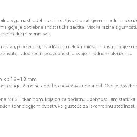
alnu sigurnost, udobnost i izdržljivost u zahtjevnim radnim okru
a gdje je potrebna antistatička zaštita i visoka razina sigurnosti. 
jekom dugih radnih sati.
stvu, proizvodnji, skladištenju i elektroničkoj industriji, gdje su
ke zaštite, udobnosti i pouzdanosti u svojem radnom okruženju.
ni od 1,6 – 1,8 mm
nja vlage, čime se dodatno povećava udobnost. Ovo je posebno v
ena MESH tkaninom, koja pruža dodatnu udobnost i antistatička 
 izrađen tehnologijom dvostruke gustoće za izvanrednu stabilnost,