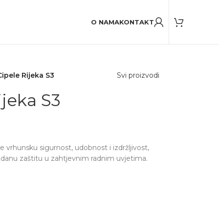
20,000+
Zadovoljnih korisnika
O NAMA
KONTAKT
ipele Rijeka S3
Svi proizvodi
jeka S3
e vrhunsku sigurnost, udobnost i izdržljivost,
uzdanu zaštitu u zahtjevnim radnim uvjetima.