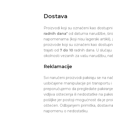
Dostava
Proizvodi koji su označeni kao dostupni 
radnih dana
* od datuma narudžbe, šir
napomenama (koji nisu lagerski artikli), z
proizvode koji su označeni kao dostupn
trajati od
7 do 10
radnih dana. U slučaju
okolnosti vezanih za vašu narudžbu, naš
Reklamacije
Svi naručeni proizvodi pakiraju se na na
uobičajene manipulacije pri transportu 
preporučujemo da pregledate pakiranje p
vidljiva oštećenja ili nedostatke na pak
pošiljke jer postoji mogućnost da je pr
oštećen. Odbijanjem primitka, dostavna s
napomenu o nedostatku.