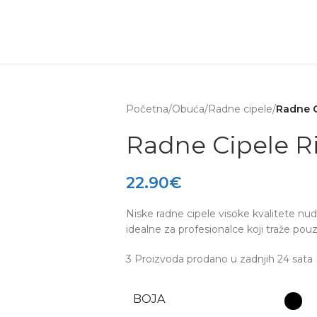
ta na artikle
Outlet uštede
Početna
/
Obuća
/
Radne cipele
/
Radne C
Radne Cipele Ri
22.90
€
Niske radne cipele visoke kvalitete nud
idealne za profesionalce koji traže po
3
Proizvoda prodano u zadnjih 24 sata
BOJA