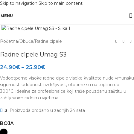
Skip to navigation
Skip to main content
OBAVIJEST: Maloprodaja je zatvorena od 10.12. -13.12.2025 radi inventure.
MENU
Click to enlarge
Početna
/
Obuća
/
Radne cipele
Radne cipele Umag S3
24.90
€
–
25.90
€
Vodootporne visoke radne cipele visoke kvalitete nude vrhunsku
sigurnost, udobnost i izdržljivost, otporne su na toplinu do
300°C. idealne za profesionalce koji traže pouzdanu zaštitu u
zahtjevnim radnim uvjetima.
3
Proizvoda prodano u zadnjih 24 sata
BOJA