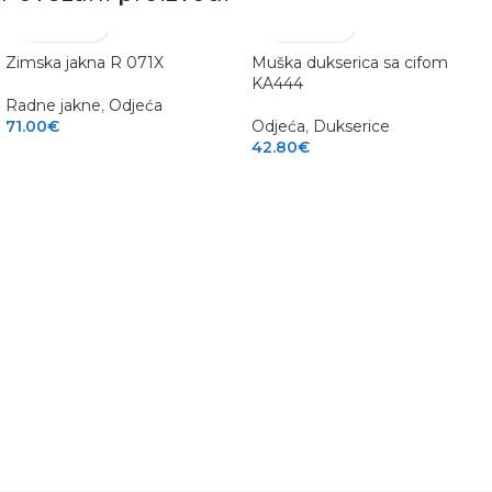
Zimska jakna R 071X
Muška dukserica sa cifom
KA444
Radne jakne
,
Odjeća
71.00
€
Odjeća
,
Dukserice
42.80
€