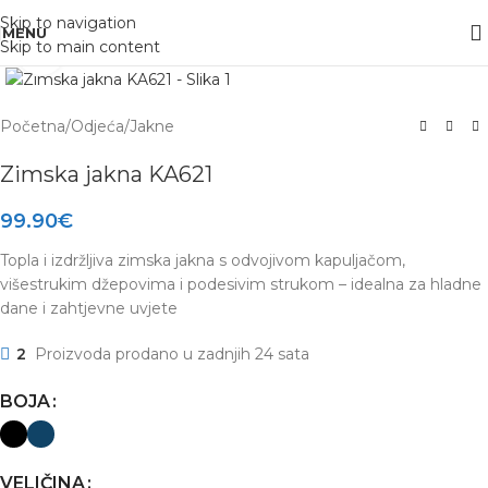
Skip to navigation
MENU
Skip to main content
Click to enlarge
Početna
/
Odjeća
/
Jakne
Zimska jakna KA621
99.90
€
Topla i izdržljiva zimska jakna s odvojivom kapuljačom,
višestrukim džepovima i podesivim strukom – idealna za hladne
dane i zahtjevne uvjete
2
Proizvoda prodano u zadnjih 24 sata
BOJA
VELIČINA