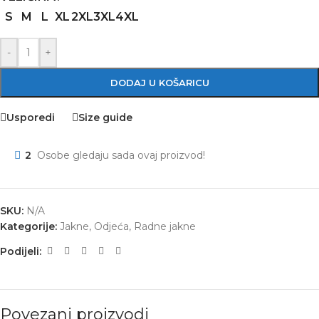
S
M
L
XL
2XL
3XL
4XL
-
+
DODAJ U KOŠARICU
Usporedi
Size guide
2
Osobe gledaju sada ovaj proizvod!
SKU:
N/A
Kategorije:
Jakne
,
Odjeća
,
Radne jakne
Podijeli:
Povezani proizvodi