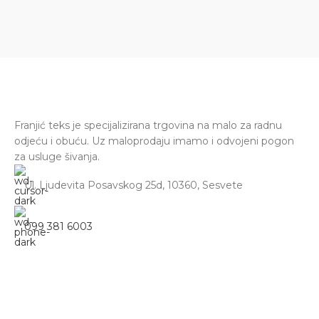
Franjić teks je specijalizirana trgovina na malo za radnu
odjeću i obuću. Uz maloprodaju imamo i odvojeni pogon
za usluge šivanja.
Ul. Ljudevita Posavskog 25d, 10360, Sesvete
099 381 6003