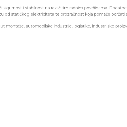
ući sigurnost i stabilnost na različitim radnim površinama. Dodat
itu od statičkog elektriciteta te prozračnost koja pomaže održati 
ut montaže, automobilske industrije, logistike, industrijske proi