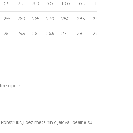
6.5
7.5
8.0
9.0
10.0
10.5
11.5
12.0
13.0
255
260
265
270
280
285
295
300
310
25
25.5
26
26.5
27
28
29
30
31
tne cipele
konstrukciji bez metalnih dijelova, idealne su