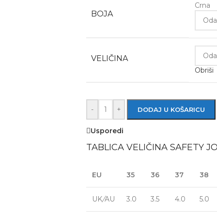
Crna
BOJA
VELIČINA
Obriši
-
+
DODAJ U KOŠARICU
Usporedi
TABLICA VELIČINA SAFETY 
EU
35
36
37
38
UK
/
AU
3.0
3.5
4.0
5.0