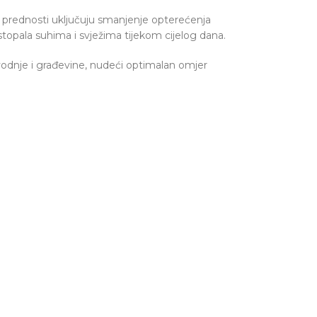
ne prednosti uključuju smanjenje opterećenja
stopala suhima i svježima tijekom cijelog dana.
zvodnje i građevine, nudeći optimalan omjer