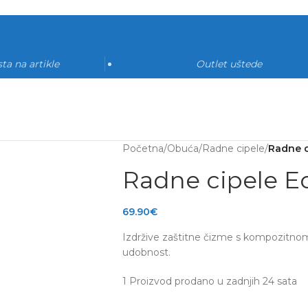
ta na artikle
Outlet uštede
Početna
/
Obuća
/
Radne cipele
/
Radne c
Radne cipele E
69.90
€
Izdržive zaštitne čizme s kompozitno
udobnost.
1
Proizvod prodano u zadnjih 24 sata