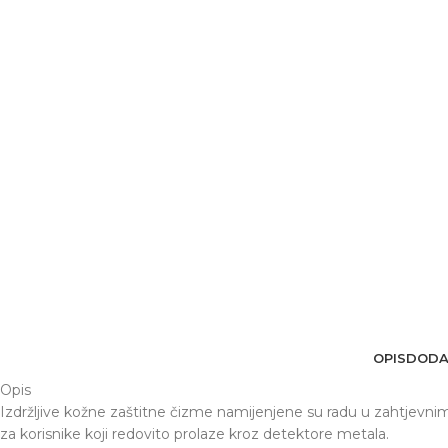
OPIS
DODA
Opis
Izdržljive kožne zaštitne čizme namijenjene su radu u zahtjevnim
za korisnike koji redovito prolaze kroz detektore metala.