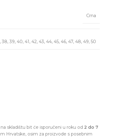
Crna
,
38
,
39
,
40
,
41
,
42
,
43
,
44
,
45
,
46
,
47
,
48
,
49
,
50
na skladištu bit će isporučeni u roku od
2 do 7
om Hrvatske, osim za proizvode s posebnim