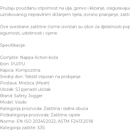
Pružaju pouzdanu otpornost na ulja, gorivo i klizanje, osiguravaj
uzrokovanog nepravilnim držanjem tijela, izvrsno prianjanje, zašt
Ove svestrane zaštitne čizme izvrstan su izbor za djelatnosti pop
sigurnosti, udobnosti i cijene.
Specifikacije:
Gornjište: Nappa Action koža
Đon: PU/PU
Kapica: Kompozitna
Srednji đon: Tekstil otporan na probijanje
Postava: Mrežica (Mesh)
Uložak: SJ pjenasti uložak
Brand: Safety Jogger
Model: Visoki
Kategorija proizvoda: Zaštitna i radna obuća
Potkategorija proizvoda: Zaštitne cipele
Norme: EN ISO 20345:2022, ASTM F2413:2018
Kategorija zaštite: S3S