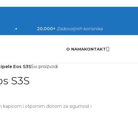
20,000+
Zadovoljnih korisnika
O NAMA
KONTAKT
ipele Eos S3S
Svi proizvodi
os S3S
m kapicom i otpornim đonom za sigurnost i