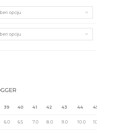
JOGGER
39
40
41
42
43
44
45
46
47
6.0
6.5
7.0
8.0
9.0
10.0
10.5
11.0
12.0