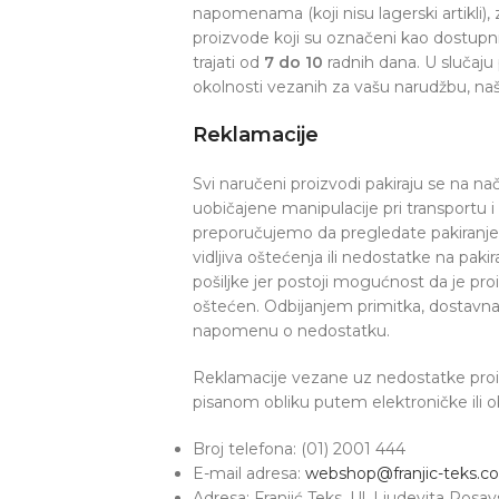
napomenama (koji nisu lagerski artikli), z
proizvode koji su označeni kao dostupn
trajati od
7 do 10
radnih dana. U slučaju
okolnosti vezanih za vašu narudžbu, naš
Reklamacije
Svi naručeni proizvodi pakiraju se na na
uobičajene manipulacije pri transportu 
preporučujemo da pregledate pakiranje p
vidljiva oštećenja ili nedostatke na pak
pošiljke jer postoji mogućnost da je pr
oštećen. Odbijanjem primitka, dostavna s
napomenu o nedostatku.
Reklamacije vezane uz nedostatke proiz
pisanom obliku putem elektroničke ili 
Broj telefona: (01) 2001 444
E-mail adresa:
webshop@franjic-teks.c
Adresa: Franjić Teks, Ul. Ljudevita Pos