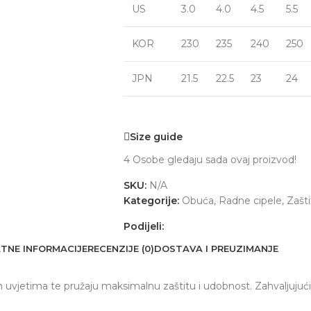
US
3.0
4.0
4.5
5.5
KOR
230
235
240
250
JPN
21.5
22.5
23
24
Size guide
4
Osobe gledaju sada ovaj proizvod!
SKU:
N/A
Kategorije:
Obuća
,
Radne cipele
,
Zašti
Podijeli:
TNE INFORMACIJE
RECENZIJE (0)
DOSTAVA I PREUZIMANJE
 uvjetima te pružaju maksimalnu zaštitu i udobnost. Zahvaljujući 