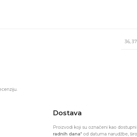
36
,
37
ecenziju.
Dostava
Proizvodi koji su označeni kao dostupni 
radnih dana
* od datuma narudžbe, šir