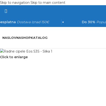
Skip to navigation
Skip to main content
esplatna
Dostava Iznad 150€
Do 30%
Popus
NASLOVNA
SHOP
KATALOG
Click to enlarge