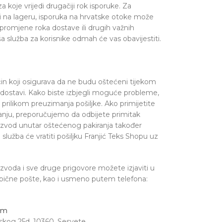
a koje vrijedi drugačiji rok isporuke. Za
i na lageru, isporuka na hrvatske otoke može
 promjene roka dostave ili drugih važnih
a služba za korisnike odmah će vas obavijestiti.
čin koji osigurava da ne budu oštećeni tijekom
i dostavi. Kako biste izbjegli moguće probleme,
rilikom preuzimanja pošiljke. Ako primijetite
iranju, preporučujemo da odbijete primitak
oizvod unutar oštećenog pakiranja također
lužba će vratiti pošiljku Franjić Teks Shopu uz
voda i sve druge prigovore možete izjaviti u
obične pošte, kao i usmeno putem telefona:
om
avskog 25d, 10360, Sesvete