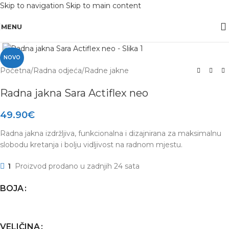
Skip to navigation
Skip to main content
OBAVIJEST: Maloprodaja je zatvorena od 10.12. -13.12.2025 radi inventure.
MENU
Click to enlarge
NOVO
Početna
/
Radna odjeća
/
Radne jakne
Radna jakna Sara Actiflex neo
49.90
€
Radna jakna izdržljiva, funkcionalna i dizajnirana za maksimalnu
slobodu kretanja i bolju vidljivost na radnom mjestu.
1
Proizvod prodano u zadnjih 24 sata
BOJA
VELIČINA