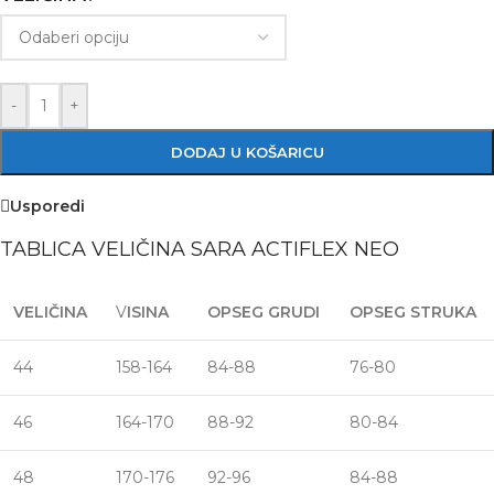
-
+
DODAJ U KOŠARICU
Usporedi
TABLICA VELIČINA SARA ACTIFLEX NEO
VELIČINA
V
ISINA
OPSEG GRUDI
OPSEG STRUKA
44
158-164
84-88
76-80
46
164-170
88-92
80-84
48
170-176
92-96
84-88