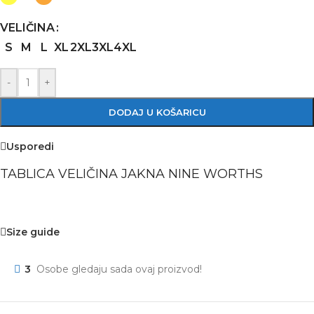
VELIČINA
S
M
L
XL
2XL
3XL
4XL
-
+
DODAJ U KOŠARICU
Usporedi
TABLICA VELIČINA JAKNA NINE WORTHS
Size guide
3
Osobe gledaju sada ovaj proizvod!