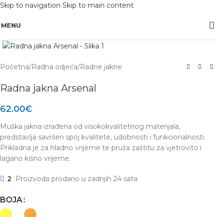
Skip to navigation
Skip to main content
OBAVIJEST: Maloprodaja je zatvorena od 10.12. -13.12.2025 radi inventure.
MENU
Click to enlarge
Početna
/
Radna odjeća
/
Radne jakne
Radna jakna Arsenal
62.00
€
Muška jakna izrađena od visokokvalitetnog materijala,
predstavlja savršen spoj kvalitete, udobnosti i funkcionalnosti.
Prikladna je za hladno vrijeme te pruža zaštitu za vjetrovito i
lagano kišno vrijeme.
2
Proizvoda prodano u zadnjih 24 sata
BOJA