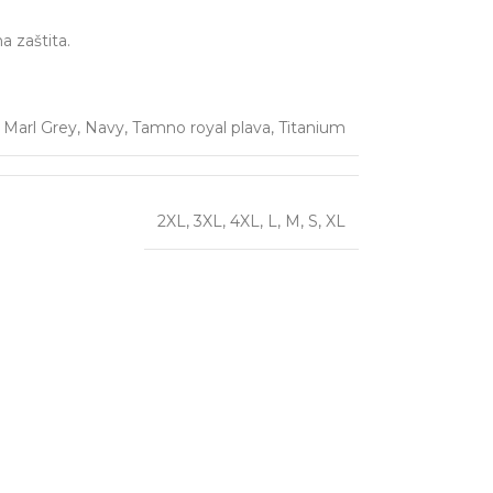
a zaštita.
,
Marl Grey
,
Navy
,
Tamno royal plava
,
Titanium
2XL
,
3XL
,
4XL
,
L
,
M
,
S
,
XL