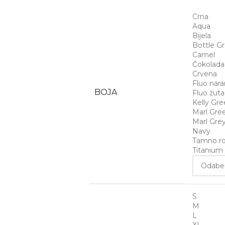
Crna
Aqua
Bijela
Bottle G
Camel
Čokolad
Crvena
Fluo nar
BOJA
Fluo žuta
Kelly Gr
Marl Gre
Marl Gre
Navy
Tamno ro
Titanium
S
M
L