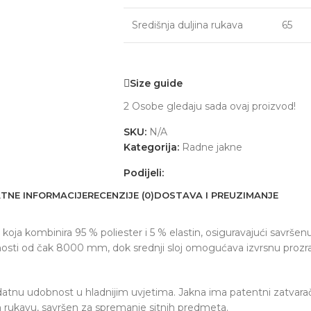
Središnja duljina rukava
65
Size guide
2
Osobe gledaju sada ovaj proizvod!
SKU:
N/A
Kategorija:
Radne jakne
Podijeli:
TNE INFORMACIJE
RECENZIJE (0)
DOSTAVA I PREUZIMANJE
oja kombinira 95 % poliester i 5 % elastin, osiguravajući savršenu 
otpornosti od čak 8000 mm, dok srednji sloj omogućava izvrsnu pro
datnu udobnost u hladnijim uvjetima. Jakna ima patentni zatvarač
 rukavu, savršen za spremanje sitnih predmeta.