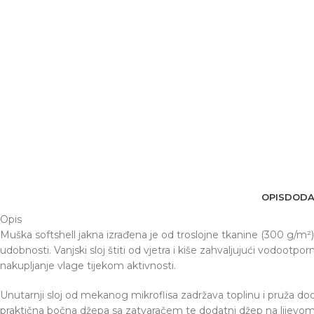
OPIS
DODA
Opis
Muška softshell jakna izrađena je od troslojne tkanine (300 g/m²) k
udobnosti. Vanjski sloj štiti od vjetra i kiše zahvaljujući vodo
nakupljanje vlage tijekom aktivnosti.
Unutarnji sloj od mekanog mikroflisa zadržava toplinu i pruža do
praktična bočna džepa sa zatvaračem te dodatni džep na lijevom