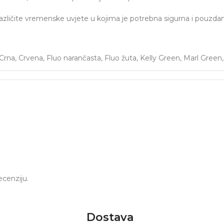
azličite vremenske uvjete u kojima je potrebna sigurna i pouzdan
Crna
,
Crvena
,
Fluo narančasta
,
Fluo žuta
,
Kelly Green
,
Marl Green
ecenziju.
Dostava