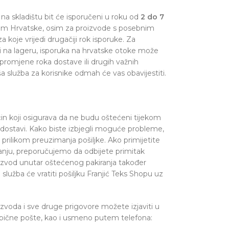
na skladištu bit će isporučeni u roku od
2 do 7
om Hrvatske, osim za proizvode s posebnim
a koje vrijedi drugačiji rok isporuke. Za
i na lageru, isporuka na hrvatske otoke može
 promjene roka dostave ili drugih važnih
a služba za korisnike odmah će vas obavijestiti.
čin koji osigurava da ne budu oštećeni tijekom
i dostavi. Kako biste izbjegli moguće probleme,
rilikom preuzimanja pošiljke. Ako primijetite
iranju, preporučujemo da odbijete primitak
oizvod unutar oštećenog pakiranja također
lužba će vratiti pošiljku Franjić Teks Shopu uz
voda i sve druge prigovore možete izjaviti u
obične pošte, kao i usmeno putem telefona: