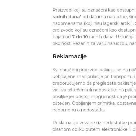
Proizvodi koji su označeni kao dostupni 
radnih dana
* od datuma narudžbe, šir
napomenama (koji nisu lagerski artikli), z
proizvode koji su označeni kao dostupn
trajati od
7 do 10
radnih dana. U slučaju
okolnosti vezanih za vašu narudžbu, naš
Reklamacije
Svi naručeni proizvodi pakiraju se na na
uobičajene manipulacije pri transportu 
preporučujemo da pregledate pakiranje p
vidljiva oštećenja ili nedostatke na pak
pošiljke jer postoji mogućnost da je pr
oštećen. Odbijanjem primitka, dostavna s
napomenu o nedostatku.
Reklamacije vezane uz nedostatke proiz
pisanom obliku putem elektroničke ili 