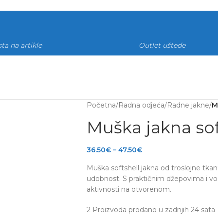
ta na artikle
Outlet uštede
Početna
/
Radna odjeća
/
Radne jakne
/
M
Muška jakna sof
36.50
€
–
47.50
€
Muška softshell jakna od troslojne tkanin
udobnost. S praktičnim džepovima i v
aktivnosti na otvorenom.
2
Proizvoda prodano u zadnjih 24 sata