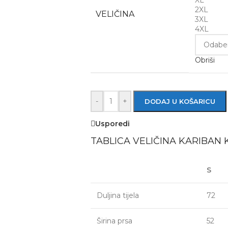
XL
2XL
VELIČINA
3XL
4XL
Obriši
-
+
DODAJ U KOŠARICU
Usporedi
TABLICA VELIČINA KARIBAN 
S
Duljina tijela
72
Širina prsa
52