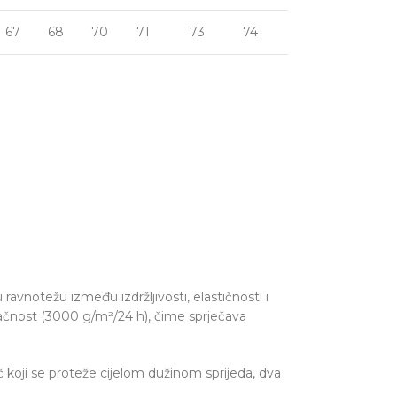
67
68
70
71
73
74
ravnotežu između izdržljivosti, elastičnosti i
zračnost (3000 g/m²/24 h), čime sprječava
 koji se proteže cijelom dužinom sprijeda, dva