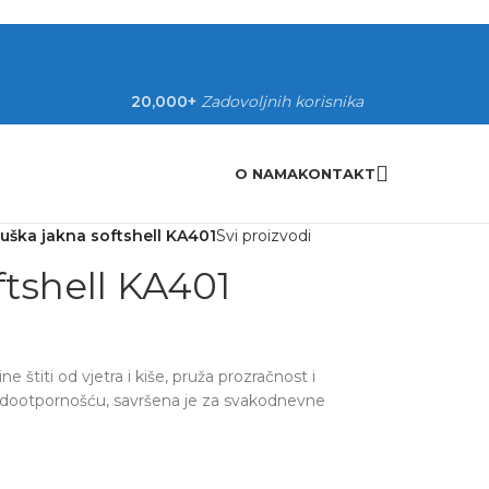
20,000+
Zadovoljnih korisnika
O NAMA
KONTAKT
uška jakna softshell KA401
Svi proizvodi
tshell KA401
e štiti od vjetra i kiše, pruža prozračnost i
odootpornošću, savršena je za svakodnevne