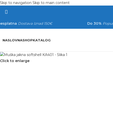
Skip to navigation
Skip to main content
Besplatna
Dostava Iznad 150€
Do 30%
Popus
NASLOVNA
SHOP
KATALOG
Click to enlarge