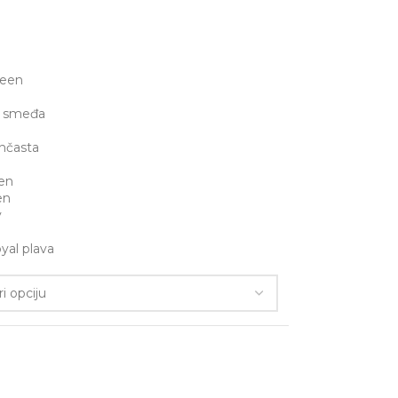
reen
a smeđa
ančasta
een
en
y
yal plava