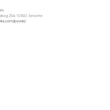
om
avskog 25d, 10360, Sesvete
teks.com/povrat/