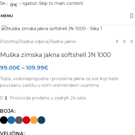
Skip to navigation
Skip to main content
0%
OBAVIJEST: Maloprodaja je zatvorena od 10.12. -13.12.2025 radi inventure.
MENU
Click to enlarge
Početna
/
Radna odjeća
/
Radne jakne
Muška zimska jakna softshell JN 1000
99.00
€
–
109.99
€
Topla, vodonepropusna i prozračna jakna za sve koji traže
pouzdanu zaštitu u svim vremenskim uvjetima
2
Proizvoda prodano u zadnjih 24 sata
BOJA
VELIČINA