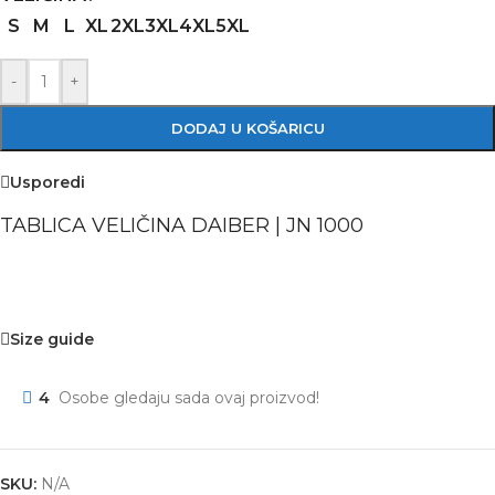
S
M
L
XL
2XL
3XL
4XL
5XL
-
+
DODAJ U KOŠARICU
Usporedi
TABLICA VELIČINA DAIBER | JN 1000
Size guide
4
Osobe gledaju sada ovaj proizvod!
SKU:
N/A