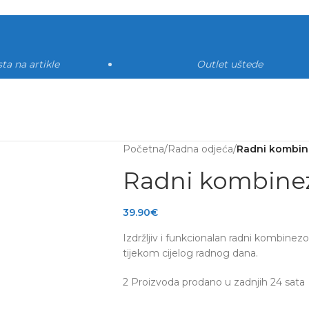
ta na artikle
Outlet uštede
Početna
/
Radna odjeća
/
Radni kombin
Radni kombinez
39.90
€
Izdržljiv i funkcionalan radni kombinez
tijekom cijelog radnog dana.
2
Proizvoda prodano u zadnjih 24 sata