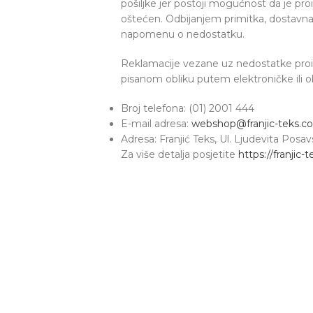
pošiljke jer postoji mogućnost da je pr
oštećen. Odbijanjem primitka, dostavna s
napomenu o nedostatku.
Reklamacije vezane uz nedostatke proiz
pisanom obliku putem elektroničke ili 
Broj telefona: (01) 2001 444
E-mail adresa:
webshop@franjic-teks.c
Adresa: Franjić Teks, Ul. Ljudevita Pos
Za više detalja posjetite
https://franjic-