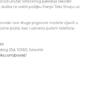
oizvod unutar oštećenog pakiranja također
lužba će vratiti pošiljku Franjić Teks Shopu uz
voda i sve druge prigovore možete izjaviti u
obične pošte, kao i usmeno putem telefona:
om
avskog 25d, 10360, Sesvete
teks.com/povrat/