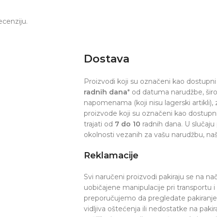
ecenziju.
Dostava
Proizvodi koji su označeni kao dostupni 
radnih dana
* od datuma narudžbe, šir
napomenama (koji nisu lagerski artikli), z
proizvode koji su označeni kao dostupn
trajati od
7 do 10
radnih dana. U slučaju
okolnosti vezanih za vašu narudžbu, naš
Reklamacije
Svi naručeni proizvodi pakiraju se na na
uobičajene manipulacije pri transportu 
preporučujemo da pregledate pakiranje p
vidljiva oštećenja ili nedostatke na pak