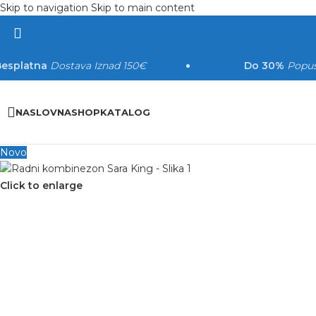
Skip to navigation
Skip to main content
Besplatna
Dostava Iznad 150€
Do 30%
Popus
NASLOVNA
SHOP
KATALOG
Novo
Click to enlarge