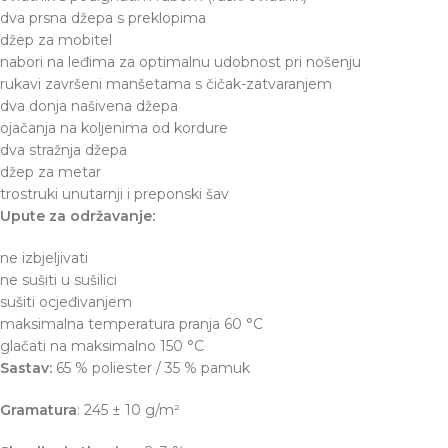
dva prsna džepa s preklopima
džep za mobitel
nabori na leđima za optimalnu udobnost pri nošenju
rukavi završeni manšetama s čičak-zatvaranjem
dva donja našivena džepa
ojačanja na koljenima od kordure
dva stražnja džepa
džep za metar
trostruki unutarnji i preponski šav
Upute za održavanje:
ne izbjeljivati
ne sušiti u sušilici
sušiti ocjeđivanjem
maksimalna temperatura pranja 60 °C
glačati na maksimalno 150 °C
Sastav:
65 % poliester / 35 % pamuk
Gramatura
: 245 ± 10 g/m²