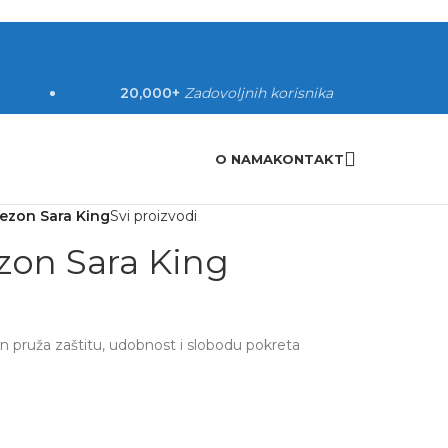
20,000+
Zadovoljnih korisnika
O NAMA
KONTAKT
ezon Sara King
Svi proizvodi
on Sara King
on pruža zaštitu, udobnost i slobodu pokreta