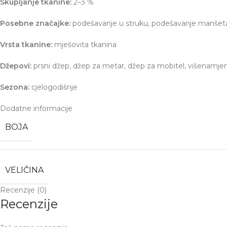
Skupljanje tkanine:
2–3 %
Posebne značajke:
podešavanje u struku, podešavanje manšeta,
Vrsta tkanine:
mješovita tkanina
Džepovi:
prsni džep, džep za metar, džep za mobitel, višenamjen
Sezona:
cjelogodišnje
Dodatne informacije
BOJA
VELIČINA
Recenzije (0)
Recenzije