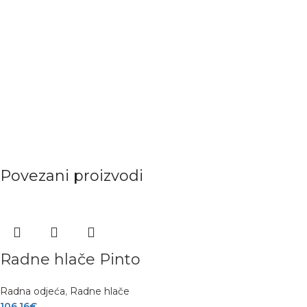
Povezani proizvodi
Radne hlače Pinto
Radna odjeća
,
Radne hlače
106.16
€