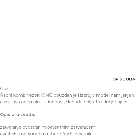
OPIS
DODA
Opis
Radni kombinezon KING pouzdan je i izdržljiv model namijenjen pr
osigurava optimalnu udobnost, slobodu pokreta i dugotrajnost. Fu
Opis proizvoda:
zatvaranje dvostranim patentnim zatvaračem
ovratnik s podignutim rubom (ruski ovratnik)