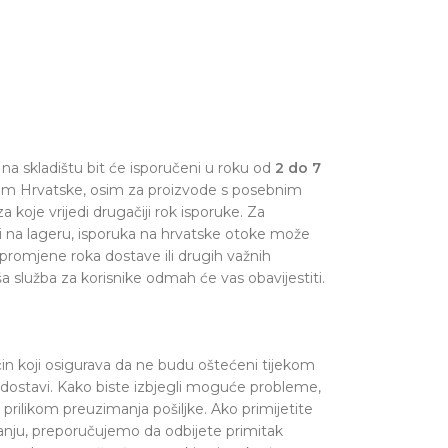
na skladištu bit će isporučeni u roku od
2 do 7
om Hrvatske, osim za proizvode s posebnim
a koje vrijedi drugačiji rok isporuke. Za
i na lageru, isporuka na hrvatske otoke može
 promjene roka dostave ili drugih važnih
a služba za korisnike odmah će vas obavijestiti.
čin koji osigurava da ne budu oštećeni tijekom
i dostavi. Kako biste izbjegli moguće probleme,
rilikom preuzimanja pošiljke. Ako primijetite
iranju, preporučujemo da odbijete primitak