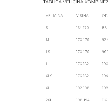
TABLICA VELIČINA KOMBINE
VELIČINA
VISINA
OP
S
164-170
88
M
170-176
92-
LS
170-176
96-
L
176-182
100
XLS
176-182
104
XL
182-188
108
2XL
188-194
116