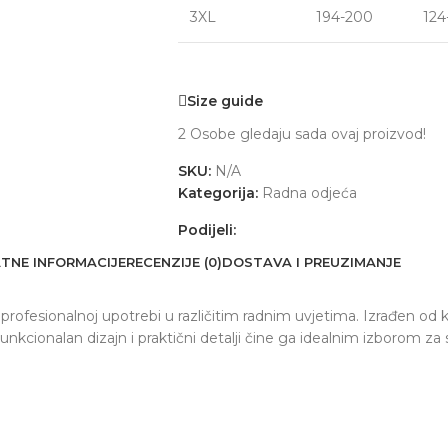
3XL
194-200
124
Size guide
2
Osobe gledaju sada ovaj proizvod!
SKU:
N/A
Kategorija:
Radna odjeća
Podijeli:
TNE INFORMACIJE
RECENZIJE (0)
DOSTAVA I PREUZIMANJE
ofesionalnoj upotrebi u različitim radnim uvjetima. Izrađen od k
nkcionalan dizajn i praktični detalji čine ga idealnim izborom za