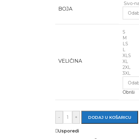
Sivo-n
BOJA
S
M
LS
L
XLS
VELIČINA
XL
2XL
3XL
Obriši
-
+
DODAJ U KOŠARICU
Usporedi