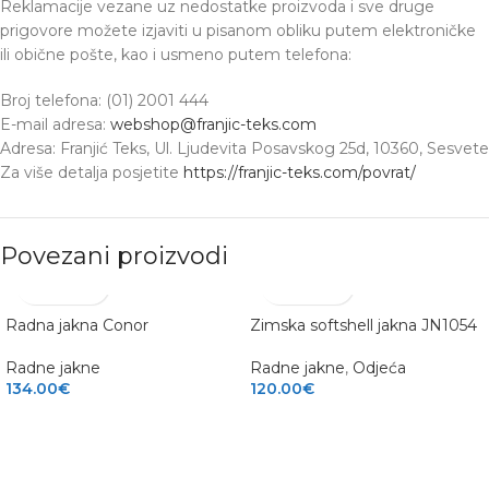
Reklamacije vezane uz nedostatke proizvoda i sve druge
prigovore možete izjaviti u pisanom obliku putem elektroničke
ili obične pošte, kao i usmeno putem telefona:
Broj telefona: (01) 2001 444
E-mail adresa:
webshop@franjic-teks.com
Adresa: Franjić Teks, Ul. Ljudevita Posavskog 25d, 10360, Sesvete
Za više detalja posjetite
https://franjic-teks.com/povrat/
Povezani proizvodi
Radna jakna Conor
Zimska softshell jakna JN1054
Radne jakne
Radne jakne
,
Odjeća
134.00
€
120.00
€