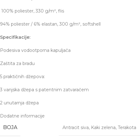
100% poliester, 330 g/m², flis
94% poliester / 6% elastan, 300 g/m², softshell
Specifikacije:
Podesiva vodootporna kapuljača
Zaštita za bradu
5 praktičnih džepova:
3 vanjska džepa s patentnim zatvaračem
2 unutarnja džepa
Dodatne informacije
BOJA
Antracit siva
,
Kaki zelena
,
Terakota