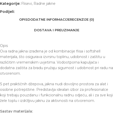
Kategorije:
Flisevi
,
Radne jakne
Podijeli:
OPIS
DODATNE INFORMACIJE
RECENZIJE (0)
DOSTAVA I PREUZIMANJE
Opis
Ova radna jakna izrađena je od kombinacije flisa i softshell
materijala, što osigurava izvrsnu toplinu, udobnost i zaštitu u
različitim vremenskim uvjetima. Vodootporna kapuljača i
dodatna zaštita za bradu pružaju sigurnost i udobnost pri radu na
otvorenom.
S pet praktičnih džepova, jakna nudi dovoljno prostora za alat i
osobne potrepštine. Predstavlja idealan izbor za profesionalce
koji trebaju pouzdanu i funkcionalnu radnu odjeću, ali i za sve koji
žele toplu i izdržljivu jaknu za aktivnosti na otvorenom.
Sastav materijala: