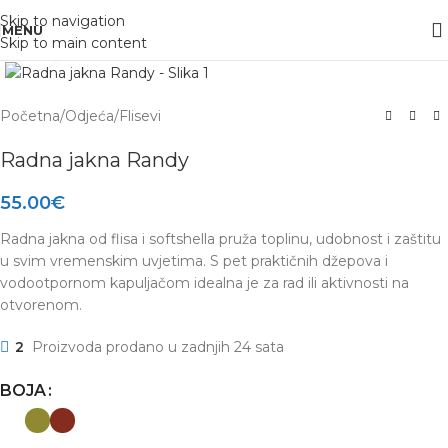
Skip to navigation
MENU
Skip to main content
Click to enlarge
Početna
/
Odjeća
/
Flisevi
Radna jakna Randy
55.00
€
Radna jakna od flisa i softshella pruža toplinu, udobnost i zaštitu
u svim vremenskim uvjetima. S pet praktičnih džepova i
vodootpornom kapuljačom idealna je za rad ili aktivnosti na
otvorenom.
2
Proizvoda prodano u zadnjih 24 sata
BOJA