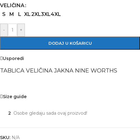
VELIČINA
S
M
L
XL
2XL
3XL
4XL
-
+
DODAJ U KOŠARICU
Usporedi
TABLICA VELIČINA JAKNA NINE WORTHS
Size guide
2
Osobe gledaju sada ovaj proizvod!
SKU:
N/A