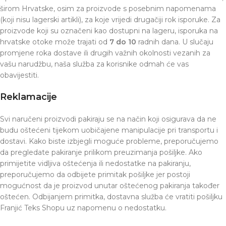
širom Hrvatske, osim za proizvode s posebnim napomenama
(koji nisu lagerski artikli), za koje vrijedi drugačiji rok isporuke. Za
proizvode koji su označeni kao dostupni na lageru, isporuka na
hrvatske otoke može trajati od
7 do 10
radnih dana. U slučaju
promjene roka dostave ili drugih važnih okolnosti vezanih za
vašu narudžbu, naša služba za korisnike odmah će vas
obavijestiti.
Reklamacije
Svi naručeni proizvodi pakiraju se na način koji osigurava da ne
budu oštećeni tijekom uobičajene manipulacije pri transportu i
dostavi. Kako biste izbjegli moguće probleme, preporučujemo
da pregledate pakiranje prilikom preuzimanja pošiljke. Ako
primijetite vidljiva oštećenja ili nedostatke na pakiranju,
preporučujemo da odbijete primitak pošiljke jer postoji
mogućnost da je proizvod unutar oštećenog pakiranja također
oštećen. Odbijanjem primitka, dostavna služba će vratiti pošiljku
Franjić Teks Shopu uz napomenu o nedostatku.