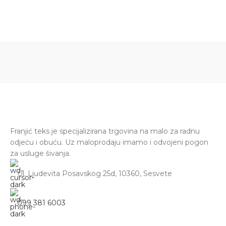
Franjić teks je specijalizirana trgovina na malo za radnu
odjeću i obuću. Uz maloprodaju imamo i odvojeni pogon
za usluge šivanja.
Ul. Ljudevita Posavskog 25d, 10360, Sesvete
099 381 6003