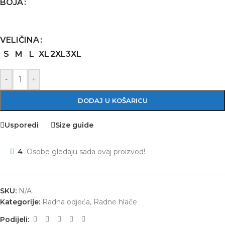
BOJA
VELIČINA
S
M
L
XL
2XL
3XL
-
+
DODAJ U KOŠARICU
Usporedi
Size guide
4
Osobe gledaju sada ovaj proizvod!
SKU:
N/A
Kategorije:
Radna odjeća
,
Radne hlače
Podijeli: