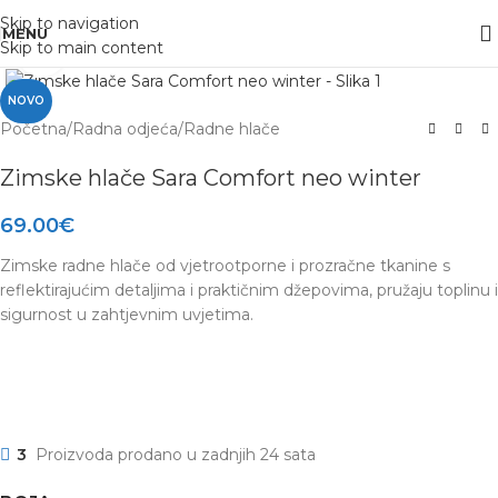
Skip to navigation
MENU
Skip to main content
Click to enlarge
NOVO
Početna
/
Radna odjeća
/
Radne hlače
Zimske hlače Sara Comfort neo winter
69.00
€
Zimske radne hlače od vjetrootporne i prozračne tkanine s
reflektirajućim detaljima i praktičnim džepovima, pružaju toplinu i
sigurnost u zahtjevnim uvjetima.
3
Proizvoda prodano u zadnjih 24 sata