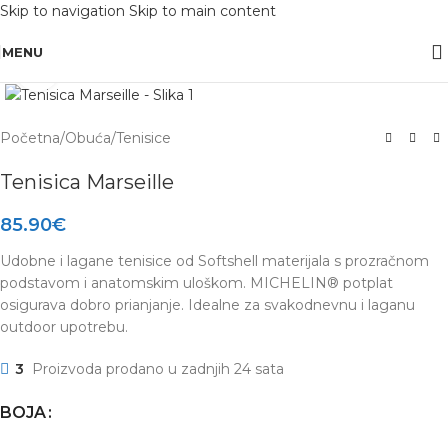
Skip to navigation
Skip to main content
OBAVIJEST: Maloprodaja je zatvorena od 10.12. -13.12.2025 radi inventure.
MENU
Click to enlarge
Početna
/
Obuća
/
Tenisice
Tenisica Marseille
85.90
€
Udobne i lagane tenisice od Softshell materijala s prozračnom
podstavom i anatomskim uloškom. MICHELIN® potplat
osigurava dobro prianjanje. Idealne za svakodnevnu i laganu
outdoor upotrebu.
3
Proizvoda prodano u zadnjih 24 sata
BOJA