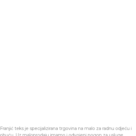
Franjić teks je specijalizirana trgovina na malo za radnu odjeću i
obuću. Uz maloprodaju imamo i odvojeni pogon za usluge