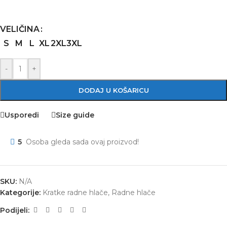
VELIČINA
S
M
L
XL
2XL
3XL
-
+
DODAJ U KOŠARICU
Usporedi
Size guide
5
Osoba gleda sada ovaj proizvod!
SKU:
N/A
Kategorije:
Kratke radne hlače
,
Radne hlače
Podijeli: