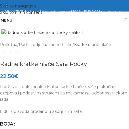
Skip to navigation
OBAVIJEST: Maloprodaja je zatvorena od 10.12. -13.12.2025 radi inventure.
Skip to main content
MENU
Click to enlarge
Početna
/
Radna odjeća
/
Radne hlače
/
Kratke radne hlače
Radne kratke hlače Sara Rocky
22.50
€
Izdržljive i funkcionalne kratke radne hlače s više praktičnih
džepova i podesivim strukom za maksimalnu udobnost tijekom
rada.
3
Proizvoda prodano u zadnjih 24 sata
BOJA