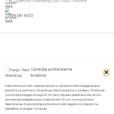
Ul. Ljudevita Posavskog 25d, 10360, Sesvete
099 381 6003
Upravljaj postavkama
Kliknite da biste prihvatili marketing
kolačića
kolačiće i omogućili ovaj sadržaj
Kako bismo pružili najbolja iskustva, koristimo tehnologije poput
kolačića za pohranu i/ili pristup informacijama o uređaju. Pristanak
na ove tehnologije omogućit će nam obradu podataka kao što su
ponašanje pregledavanja ili jedinstveni ID-ovi na ovoj stranici.
Nepristanak ili povlačenje pristanka može negativno utjecati na
određene značajke i funkcije.