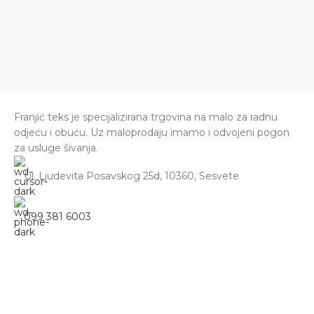
Franjić teks je specijalizirana trgovina na malo za radnu
odjeću i obuću. Uz maloprodaju imamo i odvojeni pogon
za usluge šivanja.
Ul. Ljudevita Posavskog 25d, 10360, Sesvete
099 381 6003