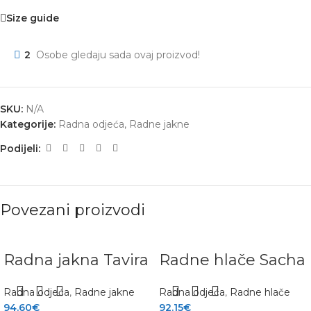
Size guide
2
Osobe gledaju sada ovaj proizvod!
SKU:
N/A
Kategorije:
Radna odjeća
,
Radne jakne
Podijeli:
Povezani proizvodi
Radna jakna Tavira
Radne hlače Sacha
Radna odjeća
,
Radne jakne
Radna odjeća
,
Radne hlače
94.60
€
92.15
€