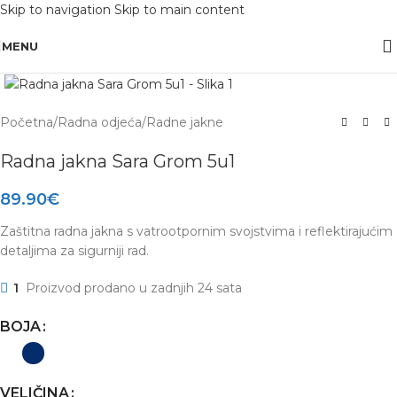
Skip to navigation
Skip to main content
OBAVIJEST: Maloprodaja je zatvorena od 10.12. -13.12.2025 radi inventure.
MENU
Click to enlarge
Početna
/
Radna odjeća
/
Radne jakne
Radna jakna Sara Grom 5u1
89.90
€
Zaštitna radna jakna s vatrootpornim svojstvima i reflektirajućim
detaljima za sigurniji rad.
1
Proizvod prodano u zadnjih 24 sata
BOJA
VELIČINA