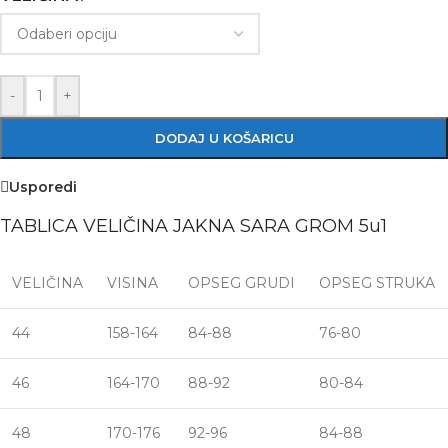
-
+
DODAJ U KOŠARICU
Usporedi
TABLICA VELIČINA JAKNA SARA GROM 5u1
VELIČINA
VISINA
OPSEG GRUDI
OPSEG STRUKA
44
158-164
84-88
76-80
46
164-170
88-92
80-84
48
170-176
92-96
84-88